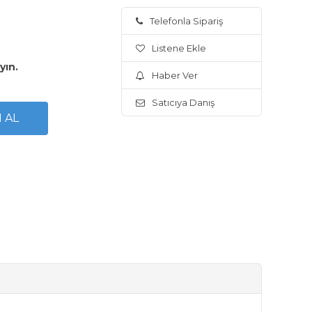
Telefonla Sipariş
Listene Ekle
yın.
Haber Ver
Satıcıya Danış