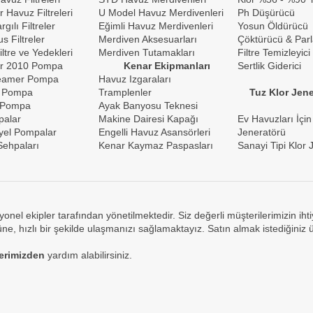
r Havuz Filtreleri
U Model Havuz Merdivenleri
Ph Düşürücü
gılı Filtreler
Eğimli Havuz Merdivenleri
Yosun Öldürücü
s Filtreler
Merdiven Aksesuarları
Çöktürücü & Parl
iltre ve Yedekleri
Merdiven Tutamakları
Filtre Temizleyici
r 2010 Pompa
Kenar Ekipmanları
Sertlik Giderici
reamer Pompa
Havuz Izgaraları
 Pompa
Tramplenler
Tuz Klor Jene
 Pompa
Ayak Banyosu Teknesi
palar
Makine Dairesi Kapağı
Ev Havuzları İçin
yel Pompalar
Engelli Havuz Asansörleri
Jeneratörü
ehpaları
Kenar Kaymaz Paspasları
Sanayi Tipi Klor 
yonel ekipler tarafından yönetilmektedir. Siz değerli müşterilerimizin ih
e, hızlı bir şekilde ulaşmanızı sağlamaktayız. Satın almak istediğiniz 
lerimizden
yardım alabilirsiniz.