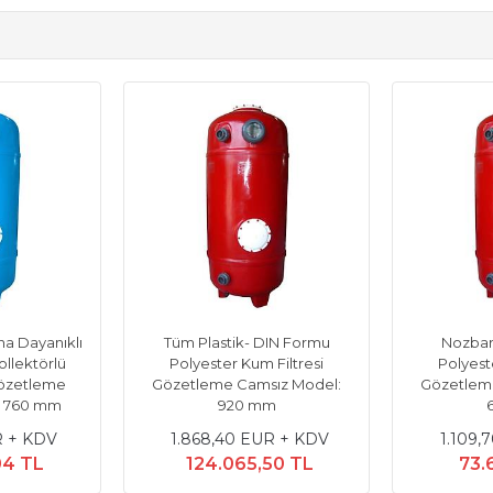
na Dayanıklı
Tüm Plastik- DIN Formu
Nozbar
ollektörlü
Polyester Kum Filtresi
Polyest
Gözetleme
Gözetleme Camsız Model:
Gözetlem
: 760 mm
920 mm
R + KDV
1.868,40 EUR + KDV
1.109,
04 TL
124.065,50 TL
73.