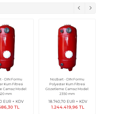
t - DIN Formu
Nozbart - DIN Formu
er Kum Filtresi
Polyester Kum Filtresi
P
e Camsız Model:
Gözetleme Camsız Model:
Göz
620 mm
2350 mm
70 EUR + KDV
18.740,70 EUR + KDV
686,30 TL
1.244.419,96 TL