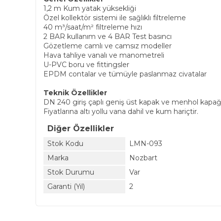
1,2 m Kum yatak yüksekliği
Özel kollektör sistemi ile sağlıklı filtreleme
40 m³/saat/m² filtreleme hızı
2 BAR kullanım ve 4 BAR Test basıncı
Gözetleme camlı ve camsız modeller
Hava tahliye vanalı ve manometreli
U-PVC boru ve fittingsler
EPDM contalar ve tümüyle paslanmaz civatalar
Teknik Özellikler
DN 240 giriş çaplı geniş üst kapak ve menhol kapağ
Fiyatlarına altı yollu vana dahil ve kum hariçtir.
Diğer Özellikler
Stok Kodu
LMN-093
Marka
Nozbart
Stok Durumu
Var
Garanti (Yıl)
2