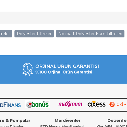
treler
Polyester Filtreler
Nozbart Polyester Kum Filtreleri
tre & Pompalar
Merdivenler
Dezenfe
avuz Filtreleri
STD Havuz Merdivenleri
Klor %56 - %90' l