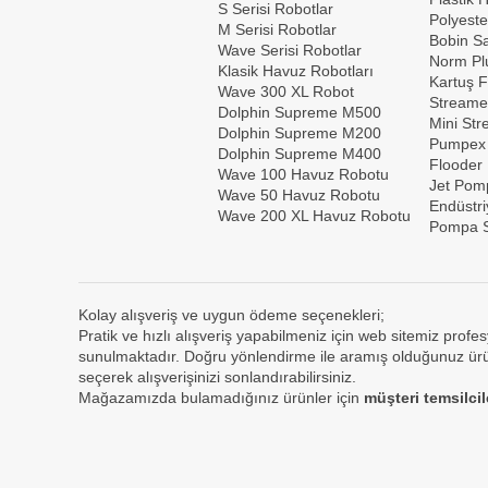
S Serisi Robotlar
Polyeste
M Serisi Robotlar
Bobin Sar
Wave Serisi Robotlar
Norm Plu
Klasik Havuz Robotları
Kartuş F
Wave 300 XL Robot
Streame
Dolphin Supreme M500
Mini St
Dolphin Supreme M200
Pumpex
Dolphin Supreme M400
Flooder
Wave 100 Havuz Robotu
Jet Pom
Wave 50 Havuz Robotu
Endüstri
Wave 200 XL Havuz Robotu
Pompa S
Kolay alışveriş ve uygun ödeme seçenekleri;
Pratik ve hızlı alışveriş yapabilmeniz için web sitemiz profes
sunulmaktadır. Doğru yönlendirme ile aramış olduğunuz ürün
seçerek alışverişinizi sonlandırabilirsiniz.
Mağazamızda bulamadığınız ürünler için
müşteri temsilci