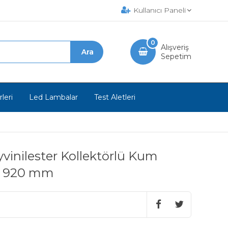
Kullanıcı Paneli
0
Alışveriş
Sepetim
leri
Led Lambalar
Test Aletleri
yvinilester Kollektörlü Kum
l: 920 mm