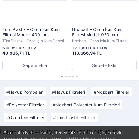
Tüm Plastik - Ozon İçin Kum
Nozbart - Ozon İçin Kum
Filtresi Model: 400 mm
Filtresi Model: 920 mm
Tüm Plastik - Ozon İçin Kum Filtresi
Nozbart - Ozon İçin Kum Filtresi
616,95 EUR + KDV
1.711,80 EUR + KDV
40.966,71 TL
113.666,94 TL
Sepete Ekle
Sepete Ekle
Havuz Pompaları
Havuz Filtreleri
Nozbart Filtreler
Polyester Filtreler
Nozbart Polyester Kum Filtreleri
Ozon İçin Filtreler
Tüm Plastik Filtreler
İletişim : 0232 449 49 15 - GSM : 0543 449 49 15
Size daha iyi bir alışveriş deneyimi sunabilmek için, çerezler