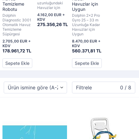
uzunluğundaki
Temizleme
Havuzlar için
Havuzlar için
Robotu
Uygun
4.162,00 EUR +
Dolphin
Dolphin 2×2 Pro
KDV
Diagnostic 3001
Gyro 25 – 33 m
275.356,26 TL
Otomatik Havuz
Uzunluğa Kadar
Temizleme
Havuzlar için
Süpürgesi
Uygun
2.705,00 EUR +
8.470,00 EUR +
KDV
KDV
178.961,72 TL
560.371,81 TL
Sepete Ekle
Sepete Ekle
Filtrele
0 / 8