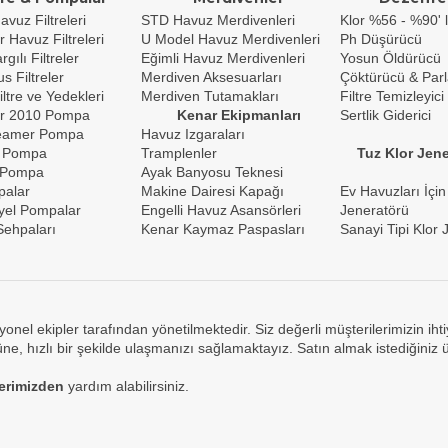
avuz Filtreleri
STD Havuz Merdivenleri
Klor %56 - %90' l
r Havuz Filtreleri
U Model Havuz Merdivenleri
Ph Düşürücü
gılı Filtreler
Eğimli Havuz Merdivenleri
Yosun Öldürücü
s Filtreler
Merdiven Aksesuarları
Çöktürücü & Parl
iltre ve Yedekleri
Merdiven Tutamakları
Filtre Temizleyici
r 2010 Pompa
Kenar Ekipmanları
Sertlik Giderici
reamer Pompa
Havuz Izgaraları
 Pompa
Tramplenler
Tuz Klor Jene
 Pompa
Ayak Banyosu Teknesi
palar
Makine Dairesi Kapağı
Ev Havuzları İçin
yel Pompalar
Engelli Havuz Asansörleri
Jeneratörü
ehpaları
Kenar Kaymaz Paspasları
Sanayi Tipi Klor 
yonel ekipler tarafından yönetilmektedir. Siz değerli müşterilerimizin ih
e, hızlı bir şekilde ulaşmanızı sağlamaktayız. Satın almak istediğiniz 
lerimizden
yardım alabilirsiniz.