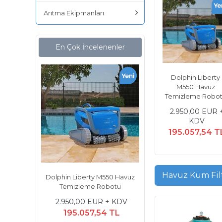
Arıtma Ekipmanları
En Çok İncelenenler
Dolphin Liberty
M550 Havuz
Temizleme Robo
2.950,00 EUR 
KDV
195.057,54 T
Havuz Kum Filt
50 Havuz
Dolphin Liberty M550 Havuz
Dolphin Wave 90İ U
Temizleme Robotu
Kumandalı Havuz R
+ KDV
2.950,00 EUR + KDV
4.000,00 EUR +
 TL
195.057,54 TL
264.484,80 