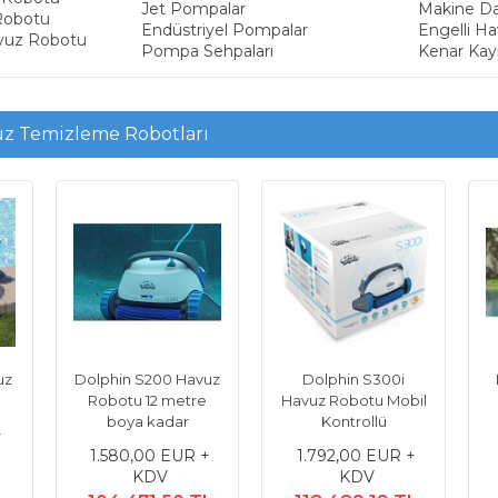
Jet Pompalar
Makine Da
Robotu
Endüstriyel Pompalar
Engelli Ha
vuz Robotu
Pompa Sehpaları
Kenar Kay
z Temizleme Robotları
uz
Dolphin S200 Havuz
Dolphin S300i
Robotu 12 metre
Havuz Robotu Mobil
boya kadar
Kontrollü
+
1.580,00 EUR +
1.792,00 EUR +
KDV
KDV
L