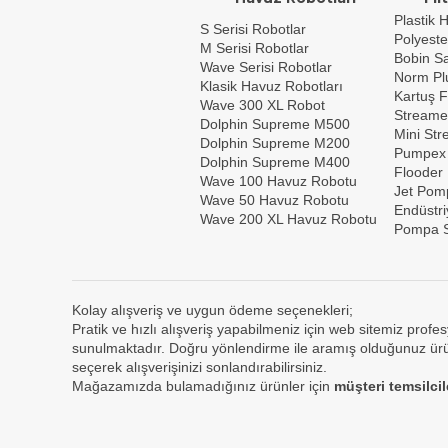
Plastik H
S Serisi Robotlar
Polyeste
M Serisi Robotlar
Bobin Sar
Wave Serisi Robotlar
Norm Plu
Klasik Havuz Robotları
Kartuş F
Wave 300 XL Robot
Streame
Dolphin Supreme M500
Mini St
Dolphin Supreme M200
Pumpex
Dolphin Supreme M400
Flooder
Wave 100 Havuz Robotu
Jet Pom
Wave 50 Havuz Robotu
Endüstri
Wave 200 XL Havuz Robotu
Pompa S
Kolay alışveriş ve uygun ödeme seçenekleri;
Pratik ve hızlı alışveriş yapabilmeniz için web sitemiz profes
sunulmaktadır. Doğru yönlendirme ile aramış olduğunuz ürün
seçerek alışverişinizi sonlandırabilirsiniz.
Mağazamızda bulamadığınız ürünler için
müşteri temsilci