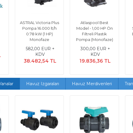
TL
1.064.286,84 TL
ASTRAL Victoria Plus
Atlaspool Best
Pompa 16.000 lt/h
Model - 1,00 HP Ön
0.78 kW (1 HP)
Filtreli Plastik
Monofaze
Pompa (Monofaze)
582,00 EUR +
300,00 EUR +
KDV
KDV
L
38.482,54 TL
19.836,36 TL
analar
Havuz Izgaraları
Havuz Merdivenleri
Tra