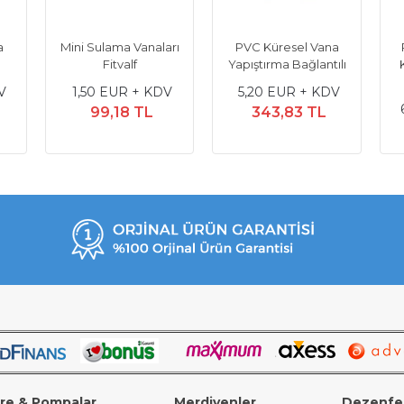
a
Mini Sulama Vanaları
PVC Küresel Vana
Fitvalf
Yapıştırma Bağlantılı
V
1,50 EUR + KDV
5,20 EUR + KDV
99,18 TL
343,83 TL
tre & Pompalar
Merdivenler
Dezenfe