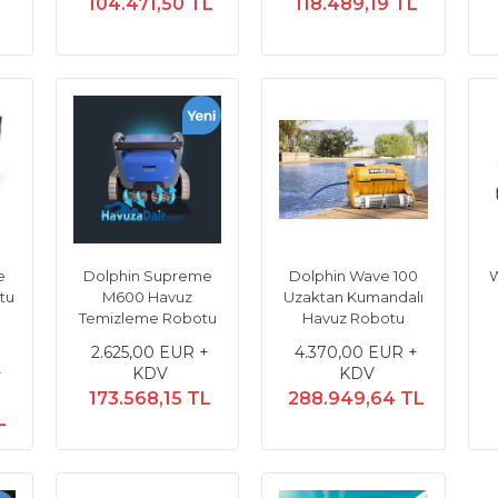
104.471,50 TL
118.489,19 TL
e
Dolphin Supreme
Dolphin Wave 100
W
tu
M600 Havuz
Uzaktan Kumandalı
Temizleme Robotu
Havuz Robotu
2.625,00 EUR +
4.370,00 EUR +
+
KDV
KDV
173.568,15 TL
288.949,64 TL
L