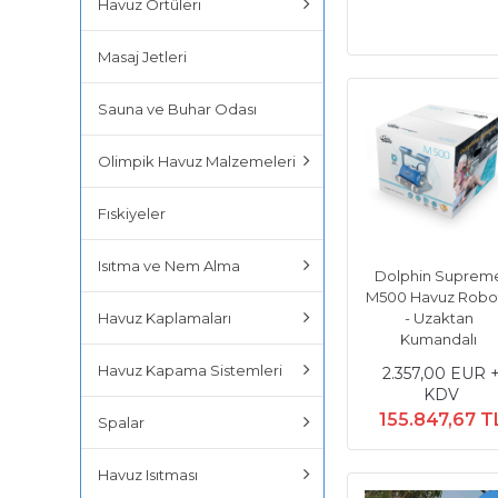
Havuz Örtüleri
Masaj Jetleri
Sauna ve Buhar Odası
Olimpik Havuz Malzemeleri
Fıskiyeler
Isıtma ve Nem Alma
Dolphin Suprem
M500 Havuz Robo
Havuz Kaplamaları
- Uzaktan
Kumandalı
Havuz Kapama Sistemleri
2.357,00 EUR 
KDV
155.847,67 T
Spalar
Havuz Isıtması