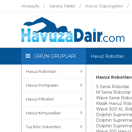
Anasayfa
Sipariş Takibi
Havuz Süpürgeleri
ÜRÜN GRUPLARI
Havuz Robotları
Havuz Robotları
Havuz Robotları
Havuz Pompaları
S Serisi Robotlar
M Serisi Robotlar
Wave Serisi Robo
Havuz Filtreleri
Klasik Havuz Robo
Wave 300 XL Ro
Havuz Kimyasalları
Dolphin Suprem
Dolphin Suprem
Dolphin Suprem
Tuz Klor Sistemleri
Wave 100 Havuz