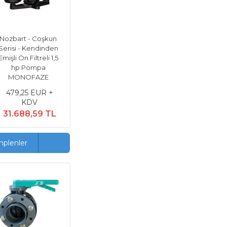
Nozbart - Coşkun
Serisi - Kendinden
Emişli Ön Filtreli 1,5
hp Pompa
MONOFAZE
479,25 EUR +
KDV
31.688,59 TL
mplenler