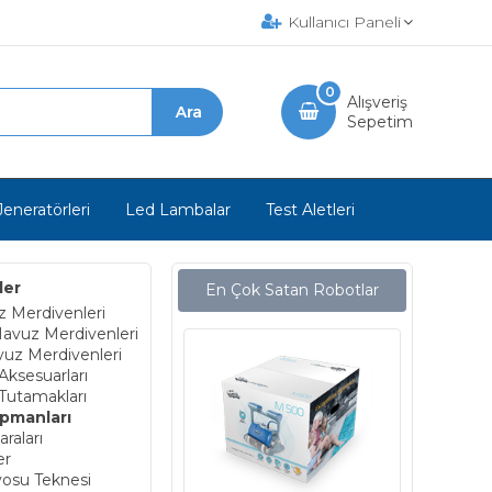
Kullanıcı Paneli
0
Alışveriş
Sepetim
Jeneratörleri
Led Lambalar
Test Aletleri
ler
En Çok Satan Robotlar
 Merdivenleri
avuz Merdivenleri
vuz Merdivenleri
Aksesuarları
Tutamakları
ipmanları
raları
er
osu Teknesi