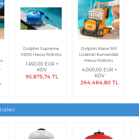
Dolphin Supreme
Dolphin Wave 90İ
M250 Havuz Robotu
Uzaktan Kumandalı
tu
Havuz Robotu
1.450,00 EUR +
Cove
+
KDV
4.000,00 EUR +
KDV
95.875,74 TL
5
L
264.484,80 TL
releri
zaktan
Wave 80 Havuz Robotu 15- 20
Mega Flooder 12.5 Hp T
obotu
metre uzunluğundaki havuzlar
Havuz Pompası
için
 KDV
1.588,00 EUR + 
2.375,00 EUR + KDV
TL
105.000,47 T