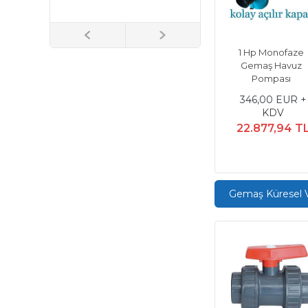
155.847,67 
1 Hp Monofaze
Gemaş Havuz
Pompası
346,00 EUR +
KDV
22.877,94 T
Gemaş Küresel V