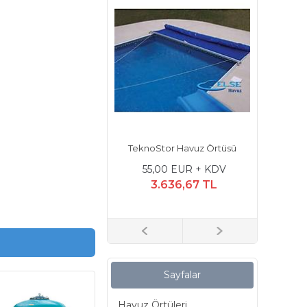
rtec Havuz Örtüsü -
TeknoStor Havuz Örtüsü
Uzunluk 
Elden Motorlu
55,00 EUR + KDV
0,00 EUR + KDV
405
3.636,67 TL
3.306,06 TL
2
rifaze
Sayfalar
KDV
L
Havuz Örtüleri