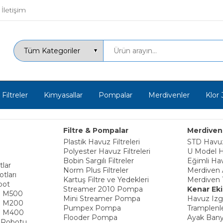
İletişim
Filtreler
Kimyasallar
Pompalar
Merdivenler
Klor 
Filtre & Pompalar
Merdiven
Plastik Havuz Filtreleri
STD Havuz
Polyester Havuz Filtreleri
U Model H
Bobin Sargılı Filtreler
Eğimli Ha
tlar
Norm Plus Filtreler
Merdiven 
tları
Kartuş Filtre ve Yedekleri
Merdiven 
bot
Streamer 2010 Pompa
Kenar Ek
e M500
Mini Streamer Pompa
Havuz Izga
e M200
Pumpex Pompa
Tramplenl
e M400
Flooder Pompa
Ayak Bany
 Robotu