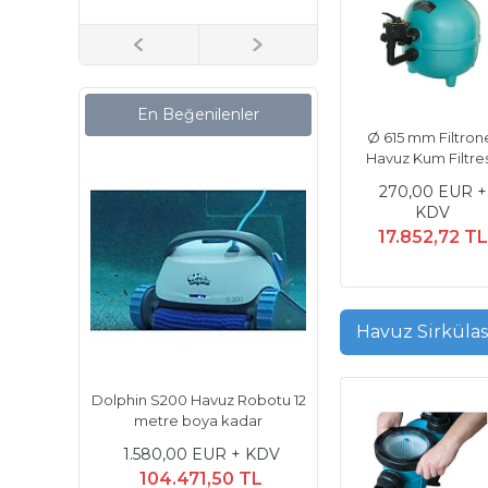
En Beğenilenler
Ø 615 mm Filtron
Havuz Kum Filtres
270,00 EUR +
KDV
17.852,72 TL
Havuz Sirküla
Uzaktan
Dolphin S200 Havuz Robotu 12
Dolphin Supreme
Robotu
metre boya kadar
Havuz Robotu - Uz
Kumandalı
+ KDV
1.580,00 EUR + KDV
2.357,00 EUR +
 TL
104.471,50 TL