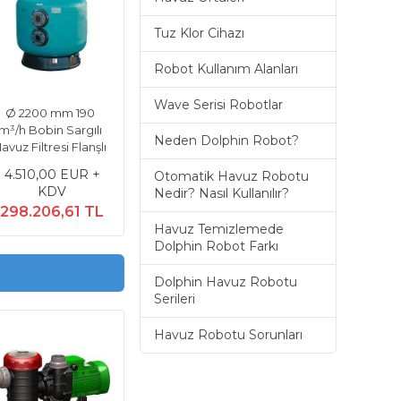
Tuz Klor Cihazı
Robot Kullanım Alanları
Wave Serisi Robotlar
Ø 2200 mm 190
m³/h Bobin Sargılı
Neden Dolphin Robot?
avuz Filtresi Flanşlı
4.510,00 EUR +
Otomatik Havuz Robotu
KDV
Nedir? Nasıl Kullanılır?
298.206,61 TL
Havuz Temizlemede
Dolphin Robot Farkı
Dolphin Havuz Robotu
Serileri
ş Havuz
Dolphin Supreme M200
Dolphin Supreme M
Havuz Robotu Sorunları
Havuz Robotu
Havuz Temizleme Rob
DV
1.207,00 EUR + KDV
2.625,00 EUR + K
L
79.808,29 TL
173.568,15 TL