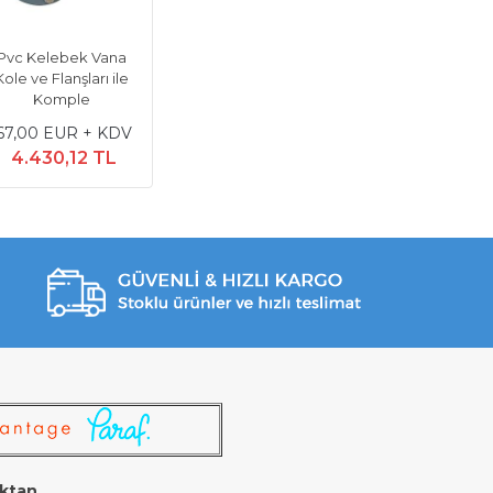
Pvc Kelebek Vana
Kole ve Flanşları ile
Komple
67,00 EUR + KDV
4.430,12 TL
ktan