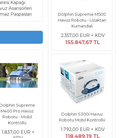
iresi Kapağı
vuz Asansörleri
maz Paspasları
Dolphin Supreme M500
Havuz Robotu - Uzaktan
Kumandalı
2.357,00 EUR + KDV
155.847,67 TL
Dolphin Supreme
M400 Pro Havuz
Dolphin S300i Havuz
Robotu - Mobil
Robotu Mobil Kontrollü
Kontrollü
1.792,00 EUR + KDV
1.837,00 EUR +
118.489,19 TL
KDV