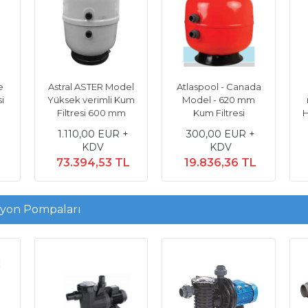
157.037,85 TL
e
Astral ASTER Model
Atlaspool - Canada
i
Yüksek verimli Kum
Model - 620 mm
Filtresi 600 mm
Kum Filtresi
H
1.110,00 EUR +
300,00 EUR +
KDV
KDV
73.394,53 TL
19.836,36 TL
syon Pompaları
 M500
Wave 300 XL Havuz Robotu 4
1/2 Hp Monofaze Gema
aktan
Farklı Havuzu Hafızasında
Pompası
Tutar
314,00 EUR + K
 KDV
16.096,00 EUR + KDV
20.762,06 T