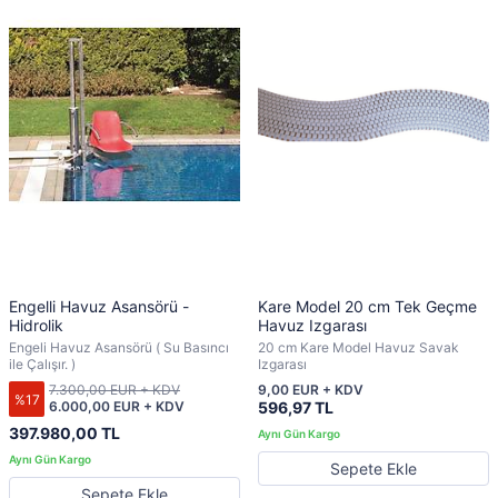
Engelli Havuz Asansörü -
Kare Model 20 cm Tek Geçme
Hidrolik
Havuz Izgarası
Engeli Havuz Asansörü ( Su Basıncı
20 cm Kare Model Havuz Savak
ile Çalışır. )
Izgarası
7.300,00 EUR + KDV
9,00 EUR + KDV
%17
6.000,00 EUR + KDV
596,97 TL
397.980,00 TL
Sepete Ekle
Sepete Ekle