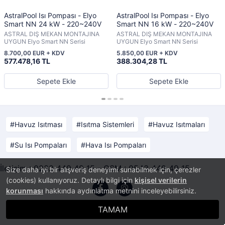
AstralPool Isı Pompası - Elyo
AstralPool Isı Pompası - Elyo
Smart NN 24 kW - 220~240V
Smart NN 16 kW - 220~240V
ASTRAL DIŞ MEKAN MONTAJINA
ASTRAL DIŞ MEKAN MONTAJINA
UYGUN Elyo Smart NN Serisi
UYGUN Elyo Smart NN Serisi
8.700,00 EUR + KDV
5.850,00 EUR + KDV
577.478,16 TL
388.304,28 TL
Sepete Ekle
Sepete Ekle
Havuz Isıtması
Isıtma Sistemleri
Havuz Isıtmaları
Su Isı Pompaları
Hava Isı Pompaları
İletişim : 0232 449 49 15 - GSM : 0543 449 49 15
Size daha iyi bir alışveriş deneyimi sunabilmek için, çerezler
(cookies) kullanıyoruz. Detaylı bilgi için
kişisel verilerin
korunması
hakkında aydınlatma metnini inceleyebilirsiniz.
TAMAM
®
PlatinMarket
E-Ticaret Sistemi
İle Hazırlanmıştır.