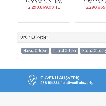
KDV
34.500,00 EUR + KDV
34.500,00 E
TL
2.290.869,00 TL
2.290.869
Ürün Etiketleri
Havuz Örtüleri
Termal Örtüler
Havuz Örtü Fiy