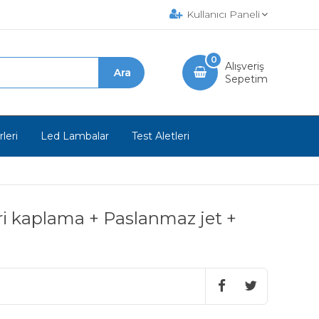
Kullanıcı Paneli
0
Alışveriş
Sepetim
leri
Led Lambalar
Test Aletleri
kaplama + Paslanmaz jet +