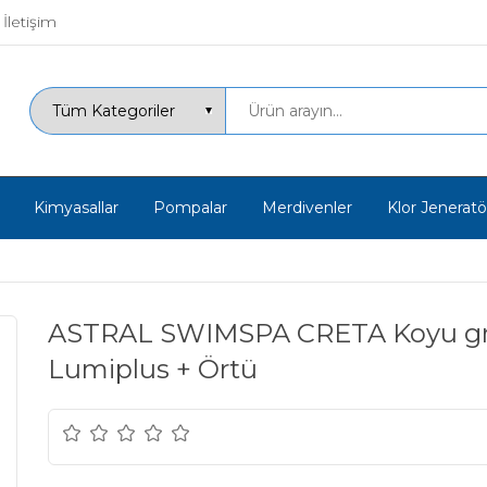
İletişim
Kimyasallar
Pompalar
Merdivenler
Klor Jeneratör
ASTRAL SWIMSPA CRETA Koyu gri 
Lumiplus + Örtü