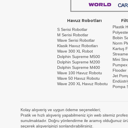
Havuz Robotları
Fil
Plastik H
S Serisi Robotlar
Polyeste
M Serisi Robotlar
Bobin Sar
Wave Serisi Robotlar
Norm Plu
Klasik Havuz Robotları
Kartuş F
Wave 300 XL Robot
Streame
Dolphin Supreme M500
Mini St
Dolphin Supreme M200
Pumpex
Dolphin Supreme M400
Flooder
Wave 100 Havuz Robotu
Jet Pom
Wave 50 Havuz Robotu
Endüstri
Wave 200 XL Havuz Robotu
Pompa S
Kolay alışveriş ve uygun ödeme seçenekleri;
Pratik ve hızlı alışveriş yapabilmeniz için web sitemiz profes
sunulmaktadır. Doğru yönlendirme ile aramış olduğunuz ürün
seçerek alışverişinizi sonlandırabilirsiniz.