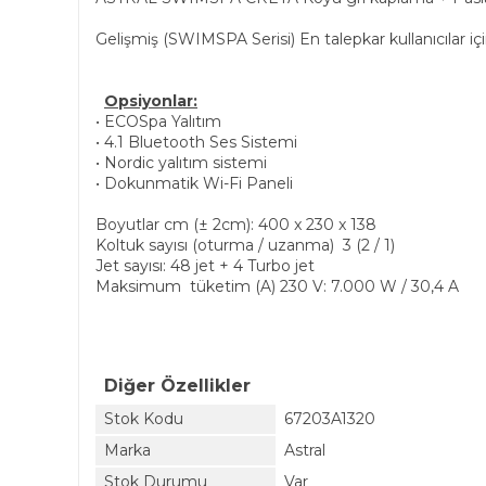
Gelişmiş (SWIMSPA Serisi) En talepkar kullanıcılar iç
Opsiyonlar:
• ECOSpa Yalıtım
• 4.1 Bluetooth Ses Sistemi
• Nordic yalıtım sistemi
• Dokunmatik Wi-Fi Paneli
Boyutlar cm (± 2cm): 400 x 230 x 138
Koltuk sayısı (oturma / uzanma) 3 (2 / 1)
Jet sayısı: 48 jet + 4 Turbo jet
Maksimum tüketim (A) 230 V: 7.000 W / 30,4 A
Diğer Özellikler
Stok Kodu
67203A1320
Marka
Astral
Stok Durumu
Var