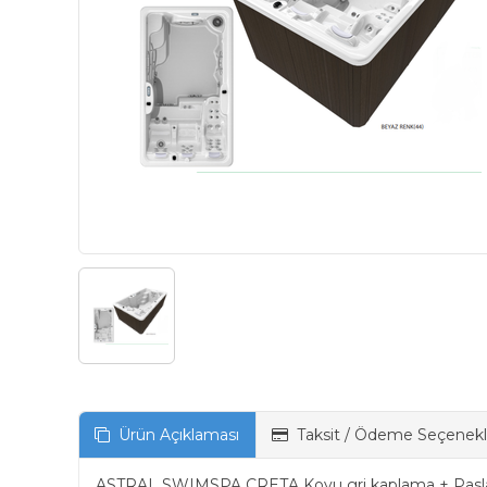
Ürün Açıklaması
Taksit / Ödeme Seçenekl
ASTRAL SWIMSPA CRETA Koyu gri kaplama + Pasla