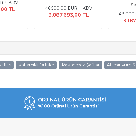
UR + KDV
Se
46.500,00 EUR + KDV
,00 TL
48.000
3.087.693,00 TL
3.18
atları
Kabarcıklı Örtüler
Paslanmaz Şaftlar
Alüminyum Şa