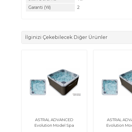
Garanti (Yıl)
2
İlginizi Çekebilecek Diğer Ürünler
D
ASTRAL ADVANCED
ASTRAL AD
a
Evolution Model Spa
Evolution Mo