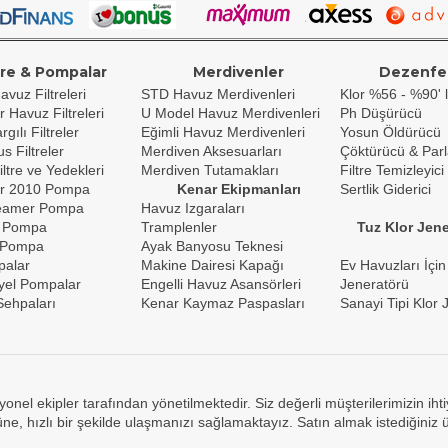
tre & Pompalar
Merdivenler
Dezenfe
avuz Filtreleri
STD Havuz Merdivenleri
Klor %56 - %90' l
r Havuz Filtreleri
U Model Havuz Merdivenleri
Ph Düşürücü
gılı Filtreler
Eğimli Havuz Merdivenleri
Yosun Öldürücü
s Filtreler
Merdiven Aksesuarları
Çöktürücü & Parl
iltre ve Yedekleri
Merdiven Tutamakları
Filtre Temizleyici
r 2010 Pompa
Kenar Ekipmanları
Sertlik Giderici
reamer Pompa
Havuz Izgaraları
 Pompa
Tramplenler
Tuz Klor Jene
 Pompa
Ayak Banyosu Teknesi
palar
Makine Dairesi Kapağı
Ev Havuzları İçin
yel Pompalar
Engelli Havuz Asansörleri
Jeneratörü
ehpaları
Kenar Kaymaz Paspasları
Sanayi Tipi Klor 
yonel ekipler tarafından yönetilmektedir. Siz değerli müşterilerimizin ih
e, hızlı bir şekilde ulaşmanızı sağlamaktayız. Satın almak istediğiniz 