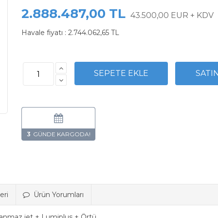
2.888.487,00 TL
43.500,00 EUR + KDV
Havale fiyatı :
2.744.062,65 TL
3
eri
Ürün Yorumları
nmaz jet + Lumiplus + Örtü