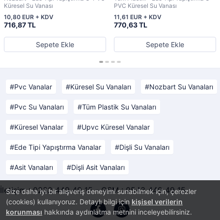
Küresel Su Vanası
PVC Küresel Su Vanası
10,80 EUR + KDV
11,61 EUR + KDV
716,87 TL
770,63 TL
Sepete Ekle
Sepete Ekle
Pvc Vanalar
Küresel Su Vanaları
Nozbart Su Vanaları
Pvc Su Vanaları
Tüm Plastik Su Vanaları
Küresel Vanalar
Upvc Küresel Vanalar
Ede Tipi Yapıştırma Vanalar
Dişli Su Vanaları
Asit Vanaları
Dişli Asit Vanaları
İletişim : 0232 449 49 15 - GSM : 0543 449 49 15
Size daha iyi bir alışveriş deneyimi sunabilmek için, çerezler
(cookies) kullanıyoruz. Detaylı bilgi için
kişisel verilerin
korunması
hakkında aydınlatma metnini inceleyebilirsiniz.