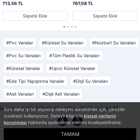
713,56 TL
767,08 TL
Sepete Ekle
Sepete Ekle
Pvc Vanalar
Küresel Su Vanaları
Nozbart Su Vanaları
Pvc Su Vanaları
Tüm Plastik Su Vanaları
Küresel Vanalar
Upvc Küresel Vanalar
Ede Tipi Yapıştırma Vanalar
Dişli Su Vanaları
Asit Vanaları
Dişli Asit Vanaları
İletişim : 0232 449 49 15 - GSM : 0543 449 49 15
Size daha iyi bir alışveriş deneyimi sunabilmek için, çerezler
(cookies) kullanıyoruz. Detaylı bilgi için
kişisel verilerin
korunması
hakkında aydınlatma metnini inceleyebilirsiniz.
TAMAM
®
PlatinMarket
E-Ticaret Sistemi
İle Hazırlanmıştır.