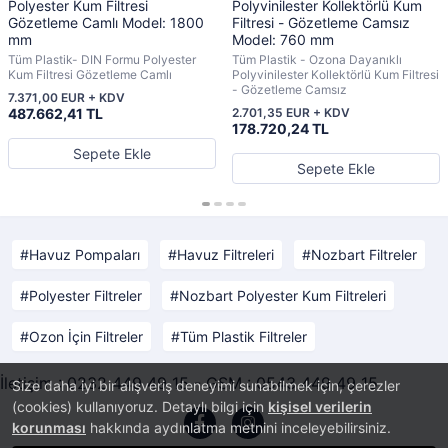
Polyester Kum Filtresi
Polyvinilester Kollektörlü Kum
Gözetleme Camlı Model: 1800
Filtresi - Gözetleme Camsız
mm
Model: 760 mm
Tüm Plastik- DIN Formu Polyester
Tüm Plastik - Ozona Dayanıklı
Kum Filtresi Gözetleme Camlı
Polyvinilester Kollektörlü Kum Filtresi
- Gözetleme Camsız
7.371,00 EUR + KDV
487.662,41 TL
2.701,35 EUR + KDV
178.720,24 TL
Sepete Ekle
Sepete Ekle
Havuz Pompaları
Havuz Filtreleri
Nozbart Filtreler
Polyester Filtreler
Nozbart Polyester Kum Filtreleri
Ozon İçin Filtreler
Tüm Plastik Filtreler
İletişim : 0232 449 49 15 - GSM : 0543 449 49 15
Size daha iyi bir alışveriş deneyimi sunabilmek için, çerezler
(cookies) kullanıyoruz. Detaylı bilgi için
kişisel verilerin
korunması
hakkında aydınlatma metnini inceleyebilirsiniz.