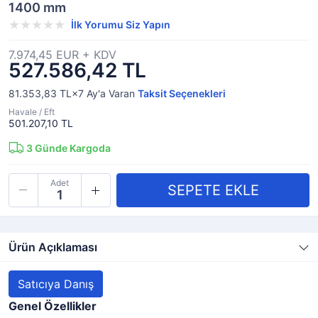
1400 mm
İlk Yorumu Siz Yapın
7.974,45 EUR + KDV
527.586,42 TL
81.353,83 TL×7
Ay'a Varan
Taksit Seçenekleri
Havale / Eft
501.207,10 TL
3
Günde Kargoda
Adet
Ürün Açıklaması
Satıcıya Danış
Genel Özellikler