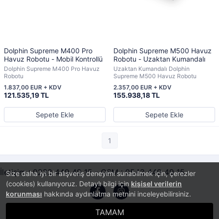
Dolphin Supreme M400 Pro
Dolphin Supreme M500 Havuz
Havuz Robotu - Mobil Kontrollü
Robotu - Uzaktan Kumandalı
Dolphin Supreme M400 Pro Havuz
Uzaktan Kumandalı Dolphin
Robotu
Supreme M500 Havuz Robotu
1.837,00 EUR + KDV
2.357,00 EUR + KDV
121.535,19 TL
155.938,18 TL
Sepete Ekle
Sepete Ekle
1
İletişim : 0232 449 49 15 - GSM : 0543 449 49 15
Size daha iyi bir alışveriş deneyimi sunabilmek için, çerezler
(cookies) kullanıyoruz. Detaylı bilgi için
kişisel verilerin
korunması
hakkında aydınlatma metnini inceleyebilirsiniz.
TAMAM
®
PlatinMarket
E-Ticaret Sistemi
İle Hazırlanmıştır.