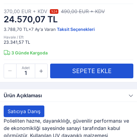
370,00 EUR + KDV
490,00 EUR + KDV
%24
24.570,07 TL
3.788,70 TL×7
Ay'a Varan
Taksit Seçenekleri
Havale / Eft
23.341,57 TL
3
Günde Kargoda
Adet
Ürün Açıklaması
Satıcıya Danış
Polieliten hazne, dayanıklılığı, güvenilir performansı ve
de ekonomikliği sayesinde sanayi tarafından kabul
görmüştür. Kullanılan UV dayanıklı malzemesi