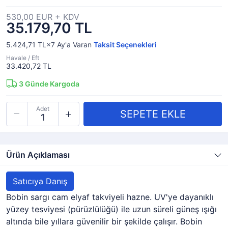
530,00 EUR + KDV
35.179,70 TL
5.424,71 TL×7
Ay'a Varan
Taksit Seçenekleri
Havale / Eft
33.420,72 TL
3
Günde Kargoda
Adet
Ürün Açıklaması
Satıcıya Danış
Bobin sargı cam elyaf takviyeli hazne. UV'ye dayanıklı
yüzey tesviyesi (pürüzlülüğü) ile uzun süreli güneş ışığı
altında bile yıllara güvenilir bir şekilde çalışır. Bobin