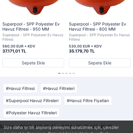
Superpool - SPP Polyester Ev
Superpool - SPP Polyester Ev
Havuz Filtresi - 950 MM
Havuz Filtresi - 800 MM
Superpool - SPP Polyester Ev Havuz
Superpool - SPP Polyester Ev Havuz
Filtresi
Filtresi
560,00 EUR + KDV
530,00 EUR + KDV
37.171,01 TL
35.179,70 TL
Sepete Ekle
Sepete Ekle
Havuz Filtresi
Havuz Filtreleri
Superpool Havuz Filtreleri
Havuz Filtre Fiyatları
Polyester Havuz Filtreleri
İletişim : 0232 449 49 15 - GSM : 0543 449 49 15
Size daha iyi bir alışveriş deneyimi sunabilmek için, çerezler