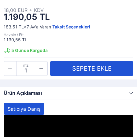
18,00 EUR + KDV
1.190,05 TL
183,51 TL×7
Ay'a Varan
Taksit Seçenekleri
Havale / Eft
1.130,55 TL
5
Günde Kargoda
m2
Ürün Açıklaması
Satıcıya Danış