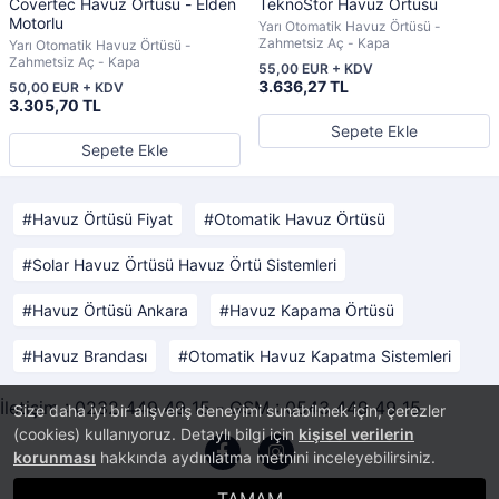
Covertec Havuz Örtüsü - Elden
TeknoStor Havuz Örtüsü
Motorlu
Yarı Otomatik Havuz Örtüsü -
Zahmetsiz Aç - Kapa
Yarı Otomatik Havuz Örtüsü -
Zahmetsiz Aç - Kapa
55,00 EUR + KDV
3.636,27 TL
50,00 EUR + KDV
3.305,70 TL
Sepete Ekle
Sepete Ekle
Havuz Örtüsü Fiyat
Otomatik Havuz Örtüsü
Solar Havuz Örtüsü Havuz Örtü Sistemleri
Havuz Örtüsü Ankara
Havuz Kapama Örtüsü
Havuz Brandası
Otomatik Havuz Kapatma Sistemleri
İletişim : 0232 449 49 15 - GSM : 0543 449 49 15
Size daha iyi bir alışveriş deneyimi sunabilmek için, çerezler
(cookies) kullanıyoruz. Detaylı bilgi için
kişisel verilerin
korunması
hakkında aydınlatma metnini inceleyebilirsiniz.