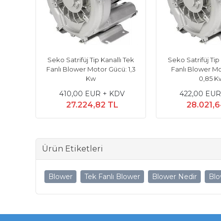
ı Tek
Seko Satrifüj Tip Kanallı Tek
Seko Satrifüj Tip
: 1,3
Fanlı Blower Motor Gücü: 1,3
Fanlı Blower M
Kw
0,85 K
DV
410,00 EUR + KDV
422,00 EUR
27.224,82 TL
28.021,
Ürün Etiketleri
Blower
Tek Fanlı Blower
Blower Nedir
Blo