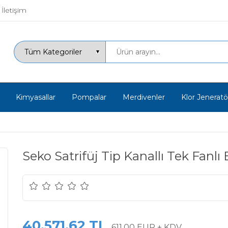
İletişim
Kimyasallar
Pompalar
Merdivenler
Klor Jeneratör
Seko Satrifüj Tip Kanallı Tek Fanl
40.571,62 TL
611,00 EUR + KDV