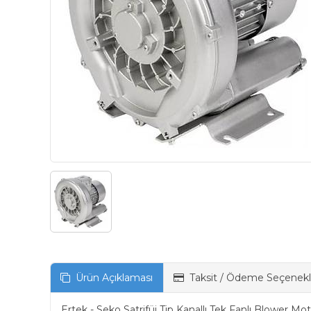
Ürün Açıklaması
Taksit / Ödeme Seçenekl
Ertek - Seko Satrifüj Tip Kanallı Tek Fanlı Blower Mo