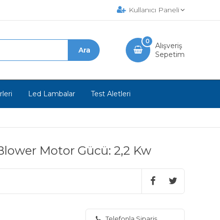
Kullanıcı Paneli
0
Alışveriş
Sepetim
leri
Led Lambalar
Test Aletleri
ı Blower Motor Gücü: 2,2 Kw
Telefonla Sipariş