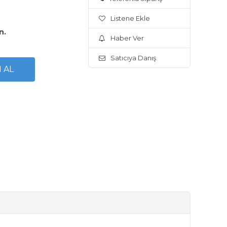
Listene Ekle
n.
Haber Ver
Satıcıya Danış