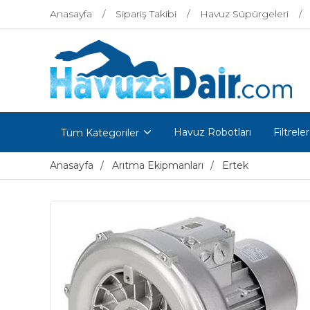
Anasayfa
Sipariş Takibi
Havuz Süpürgeleri
Havuz Robotları
Filtreler
Tüm Kategoriler
Anasayfa
Arıtma Ekipmanları
Ertek