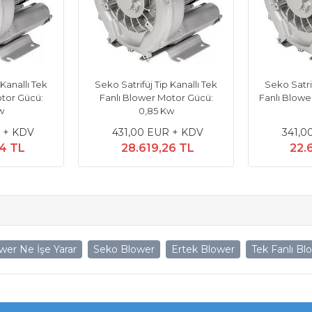
 Kanallı Tek
Seko Satrifüj Tip Kanallı Tek
Seko Satrif
otor Gücü:
Fanlı Blower Motor Gücü:
Fanlı Blowe
w
0,85 Kw
 + KDV
431,00 EUR + KDV
341,0
64 TL
28.619,26 TL
22.
wer Ne İşe Yarar
Seko Blower
Ertek Blower
Tek Fanlı Bl