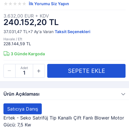
İlk Yorumu Siz Yapın
3.632,00 EUR + KDV
240.152,20 TL
37.031,47 TL×7
Ay'a Varan
Taksit Seçenekleri
Havale / Eft
228.144,59 TL
3
Günde Kargoda
Adet
Ürün Açıklaması
Satıcıya Danış
Ertek - Seko Satrifüj Tip Kanallı Çift Fanlı Blower Motor
Gücü: 7,5 Kw