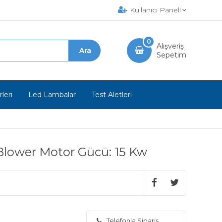
Kullanıcı Paneli
0
Alışveriş
Sepetim
leri
Led Lambalar
Test Aletleri
ı Blower Motor Gücü: 15 Kw
Telefonla Sipariş