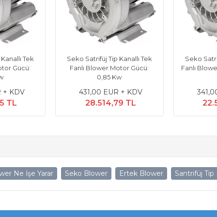
 Kanallı Tek
Seko Satrifüj Tip Kanallı Tek
Seko Satrif
otor Gücü:
Fanlı Blower Motor Gücü:
Fanlı Blowe
w
0,85 Kw
 + KDV
431,00 EUR + KDV
341,0
5 TL
28.514,79 TL
22.
wer Ne İşe Yarar
Seko Blower
Ertek Blower
Santrifüj Tip