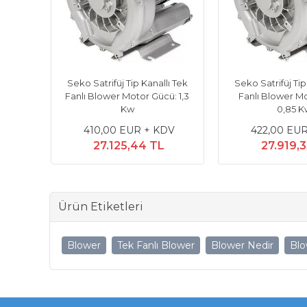
ı Tek
Seko Satrifüj Tip Kanallı Tek
Seko Satrifüj Tip
: 1,3
Fanlı Blower Motor Gücü: 1,3
Fanlı Blower M
Kw
0,85 K
DV
410,00 EUR + KDV
422,00 EUR
27.125,44 TL
27.919,3
Ürün Etiketleri
Blower
Tek Fanlı Blower
Blower Nedir
Blo