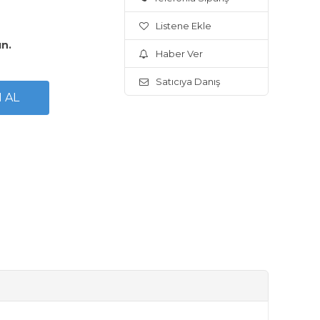
Listene Ekle
ın.
Haber Ver
Satıcıya Danış