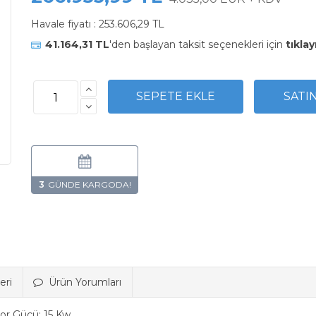
Havale fiyatı :
253.606,29 TL
41.164,31 TL
'den başlayan taksit seçenekleri için
tıklay
3
eri
Ürün Yorumları
tor Gücü: 15 Kw