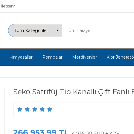
İletişim
Kimyasallar
Pompalar
Merdivenler
Klor Jeneratör
Seko Satrifüj Tip Kanallı Çift Fanl
266.953,99 TL
4.035,00 EUR + KDV