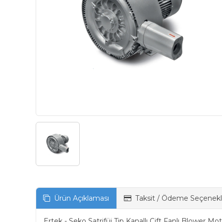
Ürün Açıklaması
Taksit / Ödeme Seçenekl
Ertek - Seko Satrifüj Tip Kanallı Çift Fanlı Blower Mo