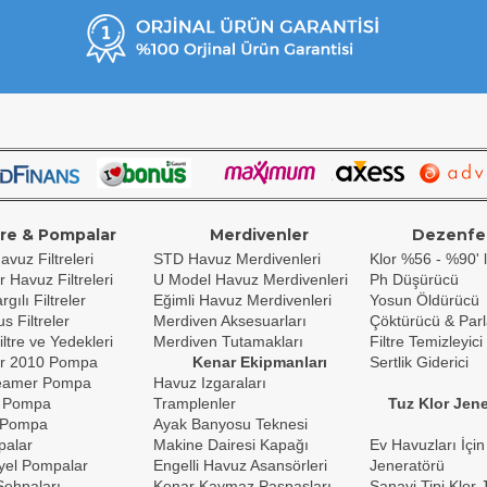
tre & Pompalar
Merdivenler
Dezenfe
avuz Filtreleri
STD Havuz Merdivenleri
Klor %56 - %90' l
r Havuz Filtreleri
U Model Havuz Merdivenleri
Ph Düşürücü
gılı Filtreler
Eğimli Havuz Merdivenleri
Yosun Öldürücü
s Filtreler
Merdiven Aksesuarları
Çöktürücü & Parl
iltre ve Yedekleri
Merdiven Tutamakları
Filtre Temizleyici
r 2010 Pompa
Kenar Ekipmanları
Sertlik Giderici
reamer Pompa
Havuz Izgaraları
 Pompa
Tramplenler
Tuz Klor Jene
 Pompa
Ayak Banyosu Teknesi
palar
Makine Dairesi Kapağı
Ev Havuzları İçin
yel Pompalar
Engelli Havuz Asansörleri
Jeneratörü
ehpaları
Kenar Kaymaz Paspasları
Sanayi Tipi Klor 