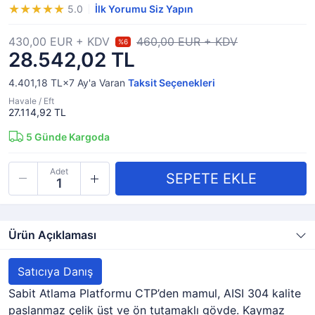
5.0
İlk Yorumu Siz Yapın
430,00 EUR + KDV
460,00 EUR + KDV
%6
28.542,02 TL
4.401,18 TL×7
Ay'a Varan
Taksit Seçenekleri
Havale / Eft
27.114,92 TL
5
Günde Kargoda
Adet
Ürün Açıklaması
Satıcıya Danış
Sabit Atlama Platformu CTP’den mamul, AISI 304 kalite
paslanmaz çelik üst ve ön tutamaklı gövde. Kaymaz