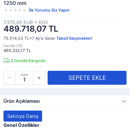
1250 mm
İlk Yorumu Siz Yapın
7.375,05 EUR + KDV
489.718,07 TL
75.514,53 TL×7
Ay'a Varan
Taksit Seçenekleri
Havale / Eft
465.232,17 TL
3
Günde Kargoda
Adet
Ürün Açıklaması
Satıcıya Danış
Genel Özellikler