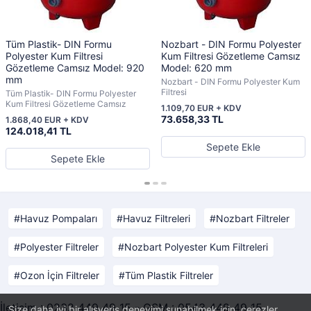
Tüm Plastik- DIN Formu
Nozbart - DIN Formu Polyester
Polyester Kum Filtresi
Kum Filtresi Gözetleme Camsız
Gözetleme Camsız Model: 920
Model: 620 mm
mm
Nozbart - DIN Formu Polyester Kum
Filtresi
Tüm Plastik- DIN Formu Polyester
Kum Filtresi Gözetleme Camsız
1.109,70 EUR + KDV
73.658,33 TL
1.868,40 EUR + KDV
124.018,41 TL
Sepete Ekle
Sepete Ekle
Havuz Pompaları
Havuz Filtreleri
Nozbart Filtreler
Polyester Filtreler
Nozbart Polyester Kum Filtreleri
Ozon İçin Filtreler
Tüm Plastik Filtreler
İletişim : 0232 449 49 15 - GSM : 0543 449 49 15
Size daha iyi bir alışveriş deneyimi sunabilmek için, çerezler