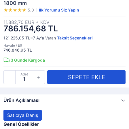
1800 mm
5.0
İlk Yorumu Siz Yapın
11.882,70 EUR + KDV
786.154,68 TL
121.225,05 TL×7
Ay'a Varan
Taksit Seçenekleri
Havale / Eft
746.846,95 TL
3
Günde Kargoda
Adet
Ürün Açıklaması
Satıcıya Danış
Genel Özellikler