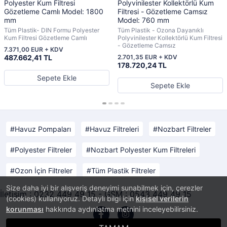
Polyester Kum Filtresi
Polyvinilester Kollektörlü Kum
Gözetleme Camlı Model: 1800
Filtresi - Gözetleme Camsız
mm
Model: 760 mm
Tüm Plastik- DIN Formu Polyester
Tüm Plastik - Ozona Dayanıklı
Kum Filtresi Gözetleme Camlı
Polyvinilester Kollektörlü Kum Filtresi
- Gözetleme Camsız
7.371,00 EUR + KDV
487.662,41 TL
2.701,35 EUR + KDV
178.720,24 TL
Sepete Ekle
Sepete Ekle
Havuz Pompaları
Havuz Filtreleri
Nozbart Filtreler
Polyester Filtreler
Nozbart Polyester Kum Filtreleri
Ozon İçin Filtreler
Tüm Plastik Filtreler
Size daha iyi bir alışveriş deneyimi sunabilmek için, çerezler
İletişim : 0232 449 49 15 - GSM : 0543 449 49 15
(cookies) kullanıyoruz. Detaylı bilgi için
kişisel verilerin
korunması
hakkında aydınlatma metnini inceleyebilirsiniz.