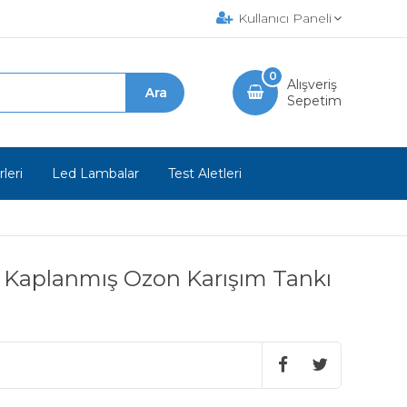
Kullanıcı Paneli
0
Alışveriş
Sepetim
leri
Led Lambalar
Test Aletleri
ter Kaplanmış Ozon Karışım Tankı
m