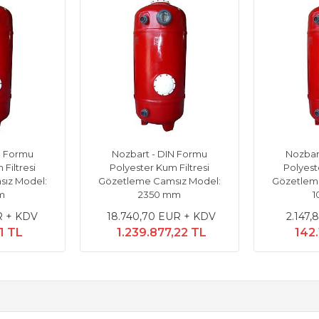
N Formu
Nozbart - DIN Formu
Nozbar
Filtresi
Polyester Kum Filtresi
Polyest
ız Model:
Gözetleme Camsız Model:
Gözetlem
m
2350 mm
1
R + KDV
18.740,70 EUR + KDV
2.147,
1 TL
1.239.877,22 TL
142