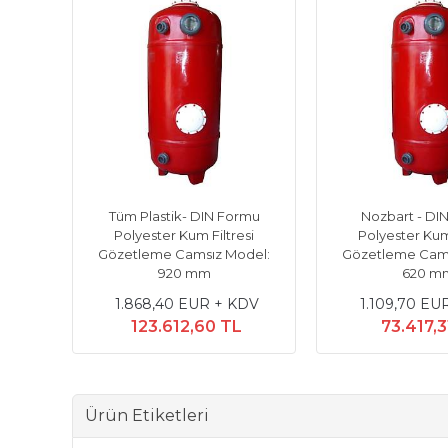
anıklı
Tüm Plastik- DIN Formu
Nozbart - DI
örlü
Polyester Kum Filtresi
Polyester Kum 
eme
Gözetleme Camsız Model:
Gözetleme Cams
 mm
920 mm
620 m
DV
1.868,40 EUR + KDV
1.109,70 EU
123.612,60 TL
73.417,3
Ürün Etiketleri