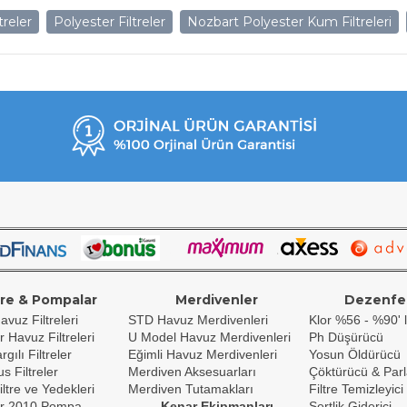
treler
Polyester Filtreler
Nozbart Polyester Kum Filtreleri
tre & Pompalar
Merdivenler
Dezenfe
avuz Filtreleri
STD Havuz Merdivenleri
Klor %56 - %90' l
r Havuz Filtreleri
U Model Havuz Merdivenleri
Ph Düşürücü
gılı Filtreler
Eğimli Havuz Merdivenleri
Yosun Öldürücü
s Filtreler
Merdiven Aksesuarları
Çöktürücü & Parl
iltre ve Yedekleri
Merdiven Tutamakları
Filtre Temizleyici
r 2010 Pompa
Kenar Ekipmanları
Sertlik Giderici