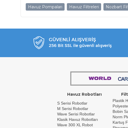
Havuz Pompaları
Havuz Filtreleri
Nozbart Fil
Havuz Robotları
Fil
Plastik H
S Serisi Robotlar
Polyeste
M Serisi Robotlar
Bobin Sar
Wave Serisi Robotlar
Norm Plu
Klasik Havuz Robotları
Kartuş F
Wave 300 XL Robot
Streame