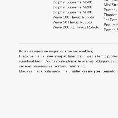
Dolphin Supreme M500
Mini St
Dolphin Supreme M200
Pumpex
Dolphin Supreme M400
Flooder
Wave 100 Havuz Robotu
Jet Pom
Wave 50 Havuz Robotu
Endüstri
Wave 200 XL Havuz Robotu
Pompa S
Kolay alışveriş ve uygun ödeme seçenekleri;
Pratik ve hızlı alışveriş yapabilmeniz için web sitemiz profes
sunulmaktadır. Doğru yönlendirme ile aramış olduğunuz ürün
seçerek alışverişinizi sonlandırabilirsiniz.
Mağazamızda bulamadığınız ürünler için
müşteri temsilci