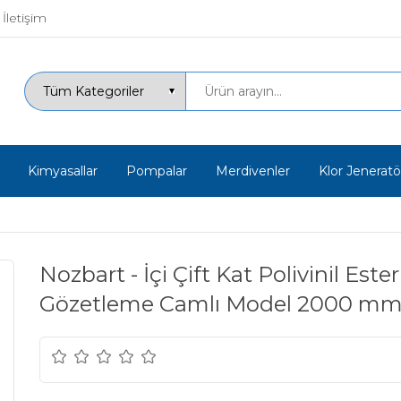
İletişim
Kimyasallar
Pompalar
Merdivenler
Klor Jeneratör
Nozbart - İçi Çift Kat Polivinil Es
Gözetleme Camlı Model 2000 m