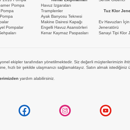
reamer Pompa
Havuz Izgaraları
 Pompa
Tramplenler
Tuz Klor Jene
 Pompa
Ayak Banyosu Teknesi
palar
Makine Dairesi Kapağı
Ev Havuzları İçin
yel Pompalar
Engelli Havuz Asansörleri
Jeneratörü
ehpaları
Kenar Kaymaz Paspasları
Sanayi Tipi Klor 
yonel ekipler tarafından yönetilmektedir. Siz değerli müşterilerimizin ih
e, hızlı bir şekilde ulaşmanızı sağlamaktayız. Satın almak istediğiniz 
lerimizden
yardım alabilirsiniz.