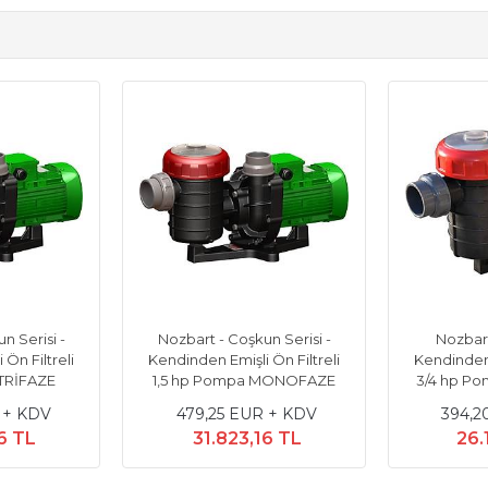
n Serisi -
Nozbart - Coşkun Serisi -
Nozbart 
Ön Filtreli
Kendinden Emişli Ön Filtreli
Kendinden 
 TRİFAZE
1,5 hp Pompa MONOFAZE
3/4 hp P
 + KDV
479,25 EUR + KDV
394,2
6 TL
31.823,16 TL
26.