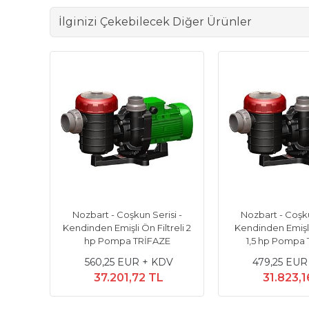
İlginizi Çekebilecek Diğer Ürünler
ltreli
Nozbart - Coşkun Serisi -
Nozbart - Coşku
ı 1 hp
Kendinden Emişli Ön Filtreli 2
Kendinden Emişli 
hp Pompa TRİFAZE
1,5 hp Pompa
DV
560,25 EUR + KDV
479,25 EUR
37.201,72 TL
31.823,1