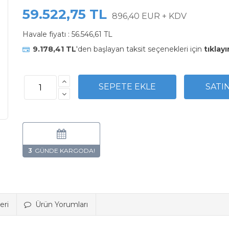
59.522,75 TL
896,40 EUR + KDV
Havale fiyatı :
56.546,61 TL
9.178,41 TL
'den başlayan taksit seçenekleri için
tıklayı
3
eri
Ürün Yorumları