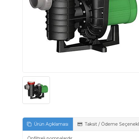
Ürün Açıklaması
Taksit / Ödeme Seçenekl
Önfiltreli pompalardır