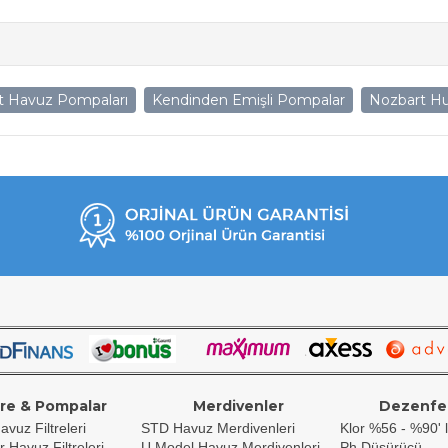
t Havuz Pompaları
Kendinden Emişli Pompalar
Nozbart Hu
tre & Pompalar
Merdivenler
Dezenfe
avuz Filtreleri
STD Havuz Merdivenleri
Klor %56 - %90' l
r Havuz Filtreleri
U Model Havuz Merdivenleri
Ph Düşürücü