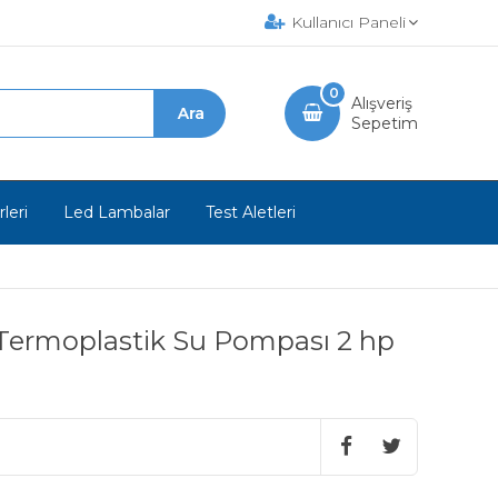
Kullanıcı Paneli
0
Alışveriş
Sepetim
leri
Led Lambalar
Test Aletleri
li Termoplastik Su Pompası 2 hp