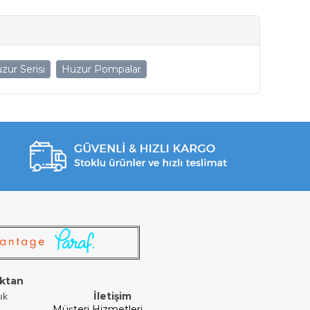
zur Serisi
Huzur Pompalar
ktan
İletişim
ık
Müşteri Hizmetleri