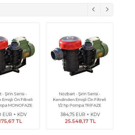
- Şirin Serisi -
Nozbart - Şirin Serisi -
N
Emişli Ön Filtreli
Kendinden Emişli Ön Filtreli
Kendi
ompa MONOFAZE
1/2 hp Pompa TRİFAZE
0 EUR + KDV
384,75 EUR + KDV
175,67 TL
25.548,17 TL