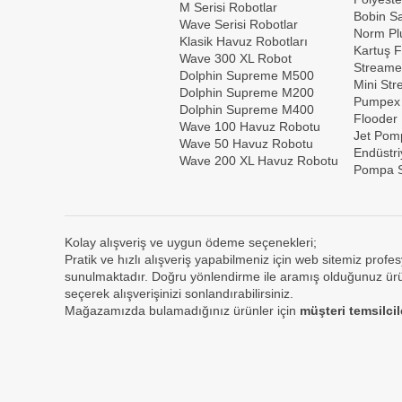
M Serisi Robotlar
Bobin Sar
Wave Serisi Robotlar
Norm Plu
Klasik Havuz Robotları
Kartuş F
Wave 300 XL Robot
Streame
Dolphin Supreme M500
Mini St
Dolphin Supreme M200
Pumpex
Dolphin Supreme M400
Flooder
Wave 100 Havuz Robotu
Jet Pom
Wave 50 Havuz Robotu
Endüstri
Wave 200 XL Havuz Robotu
Pompa S
Kolay alışveriş ve uygun ödeme seçenekleri;
Pratik ve hızlı alışveriş yapabilmeniz için web sitemiz profes
sunulmaktadır. Doğru yönlendirme ile aramış olduğunuz ürün
seçerek alışverişinizi sonlandırabilirsiniz.
Mağazamızda bulamadığınız ürünler için
müşteri temsilci