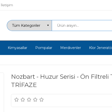
İletişim
Kimyasallar
Pompalar
Merdivenler
Klor Jeneratör
Nozbart - Huzur Serisi - Ön Filtre
TRİFAZE