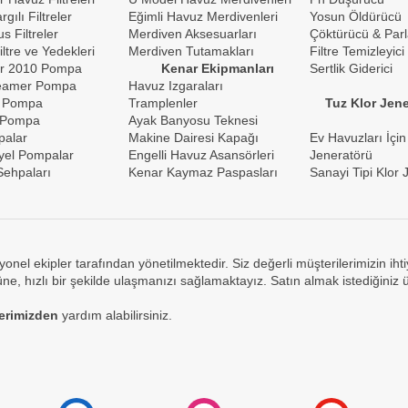
gılı Filtreler
Eğimli Havuz Merdivenleri
Yosun Öldürücü
s Filtreler
Merdiven Aksesuarları
Çöktürücü & Parl
iltre ve Yedekleri
Merdiven Tutamakları
Filtre Temizleyici
r 2010 Pompa
Kenar Ekipmanları
Sertlik Giderici
reamer Pompa
Havuz Izgaraları
 Pompa
Tramplenler
Tuz Klor Jene
 Pompa
Ayak Banyosu Teknesi
palar
Makine Dairesi Kapağı
Ev Havuzları İçin
yel Pompalar
Engelli Havuz Asansörleri
Jeneratörü
ehpaları
Kenar Kaymaz Paspasları
Sanayi Tipi Klor 
yonel ekipler tarafından yönetilmektedir. Siz değerli müşterilerimizin ih
e, hızlı bir şekilde ulaşmanızı sağlamaktayız. Satın almak istediğiniz 
lerimizden
yardım alabilirsiniz.