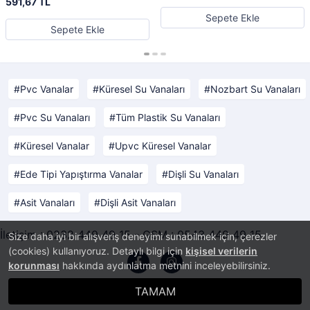
591,67 TL
Sepete Ekle
Sepete Ekle
Pvc Vanalar
Küresel Su Vanaları
Nozbart Su Vanaları
Pvc Su Vanaları
Tüm Plastik Su Vanaları
Küresel Vanalar
Upvc Küresel Vanalar
Ede Tipi Yapıştırma Vanalar
Dişli Su Vanaları
Asit Vanaları
Dişli Asit Vanaları
İletişim : 0232 449 49 15 - GSM : 0543 449 49 15
Size daha iyi bir alışveriş deneyimi sunabilmek için, çerezler
(cookies) kullanıyoruz. Detaylı bilgi için
kişisel verilerin
korunması
hakkında aydınlatma metnini inceleyebilirsiniz.
TAMAM
®
PlatinMarket
E-Ticaret Sistemi
İle Hazırlanmıştır.