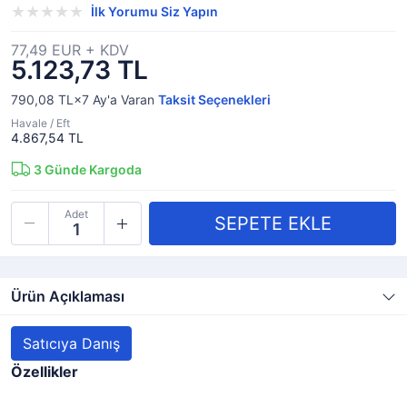
İlk Yorumu Siz Yapın
77,49 EUR + KDV
5.123,73 TL
790,08 TL×7
Ay'a Varan
Taksit Seçenekleri
Havale / Eft
4.867,54 TL
3
Günde Kargoda
Adet
Ürün Açıklaması
Satıcıya Danış
Özellikler