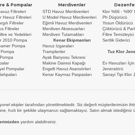
tre & Pompalar
Merdivenler
Dezenfe
avuz Filtreleri
STD Havuz Merdivenleri
Klor %56 - %90' l
r Havuz Filtreleri
U Model Havuz Merdivenleri
Ph Düşürücü
gılı Filtreler
Eğimli Havuz Merdivenleri
Yosun Öldürücü
s Filtreler
Merdiven Aksesuarları
Çöktürücü & Parl
iltre ve Yedekleri
Merdiven Tutamakları
Filtre Temizleyici
r 2010 Pompa
Kenar Ekipmanları
Sertlik Giderici
reamer Pompa
Havuz Izgaraları
 Pompa
Tramplenler
Tuz Klor Jene
 Pompa
Ayak Banyosu Teknesi
palar
Makine Dairesi Kapağı
Ev Havuzları İçin
yel Pompalar
Engelli Havuz Asansörleri
Jeneratörü
ehpaları
Kenar Kaymaz Paspasları
Sanayi Tipi Klor 
yonel ekipler tarafından yönetilmektedir. Siz değerli müşterilerimizin ih
e, hızlı bir şekilde ulaşmanızı sağlamaktayız. Satın almak istediğiniz 
lerimizden
yardım alabilirsiniz.