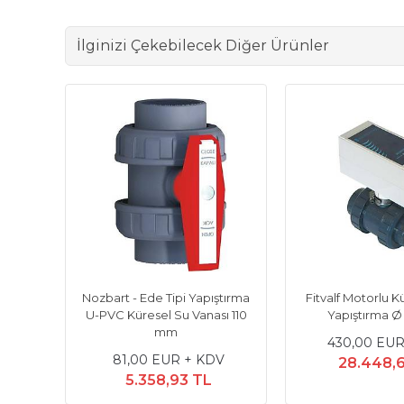
İlginizi Çekebilecek Diğer Ürünler
üm Plastik - Ede Tipi
Nozbart - Ede Tipi Yapıştırma
tırma U-PVC Küresel Su
U-PVC Küresel Su Vanası 110
Vanası 40 mm
mm
11,61 EUR + KDV
81,00 EUR + KDV
768,11 TL
5.358,93 TL