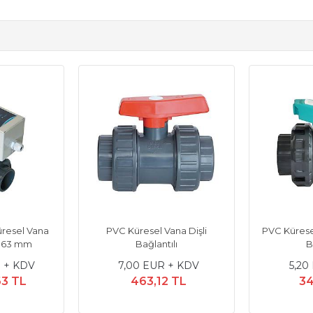
Fitvalf Motorlu Küresel Vana
PVC Küresel Vana Dişli
Yapıştırma Ø 63 mm
Bağlantılı
430,00 EUR + KDV
7,00 EUR + KDV
28.448,63 TL
463,12 TL