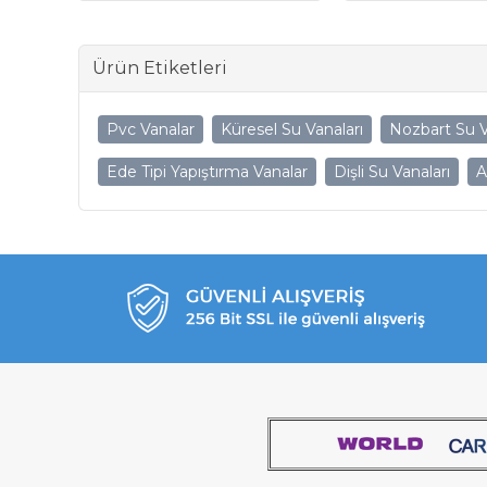
Ürün Etiketleri
Pvc Vanalar
Küresel Su Vanaları
Nozbart Su V
Ede Tipi Yapıştırma Vanalar
Dişli Su Vanaları
A