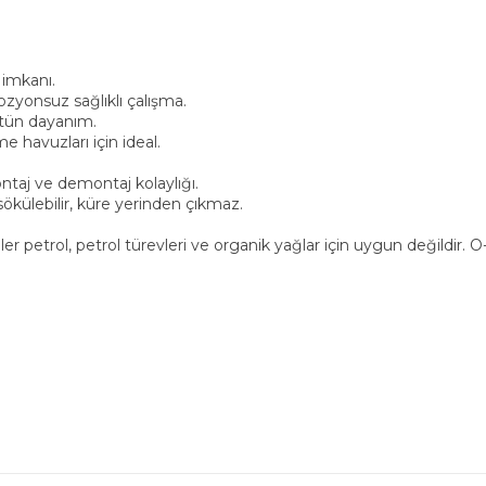
 imkanı.
yonsuz sağlıklı çalışma.
stün dayanım.
e havuzları için ideal.
.
montaj ve demontaj kolaylığı.
ökülebilir, küre yerinden çıkmaz.
petrol, petrol türevleri ve organik yağlar için uygun değildir. O-r