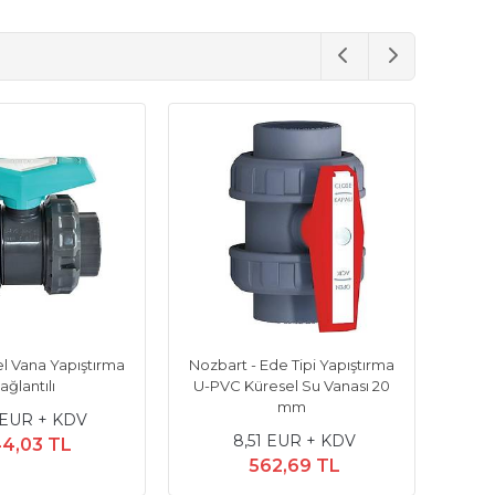
PVC Küresel Vana Yapıştırma
Nozbart - Ede Tipi Yapışt
Bağlantılı
U-PVC Küresel Su Vanas
mm
5,20 EUR + KDV
8,51 EUR + KDV
344,03 TL
562,69 TL