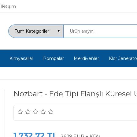
İletişim
Kimyasallar
Pompalar
Merdivenler
Klor Jeneratör
Nozbart - Ede Tipi Flanşlı Kürese
1.732,72 TL
26,19 EUR + KDV