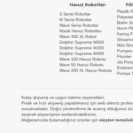
Havuz Robotları
Fil
Plastik H
S Serisi Robotlar
Polyeste
M Serisi Robotlar
Bobin Sar
Wave Serisi Robotlar
Norm Plu
Klasik Havuz Robotları
Kartuş F
Wave 300 XL Robot
Streame
Dolphin Supreme M500
Mini St
Dolphin Supreme M200
Pumpex
Dolphin Supreme M400
Flooder
Wave 100 Havuz Robotu
Jet Pom
Wave 50 Havuz Robotu
Endüstri
Wave 200 XL Havuz Robotu
Pompa S
Kolay alışveriş ve uygun ödeme seçenekleri;
Pratik ve hızlı alışveriş yapabilmeniz için web sitemiz profes
sunulmaktadır. Doğru yönlendirme ile aramış olduğunuz ürün
seçerek alışverişinizi sonlandırabilirsiniz.
Mağazamızda bulamadığınız ürünler için
müşteri temsilci