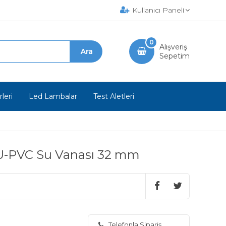
Kullanıcı Paneli
0
Alışveriş
Sepetim
leri
Led Lambalar
Test Aletleri
l U-PVC Su Vanası 32 mm
Telefonla Sipariş