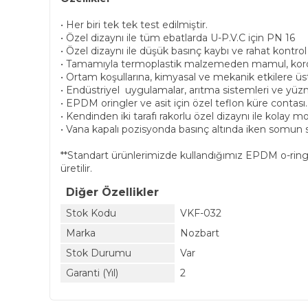
• Her biri tek tek test edilmiştir.
• Özel dizaynı ile tüm ebatlarda U-P.V.C için PN 16
• Özel dizaynı ile düşük basınç kaybı ve rahat kontrol
• Tamamıyla termoplastik malzemeden mamul, koroz
• Ortam koşullarına, kimyasal ve mekanik etkilere ü
• Endüstriyel uygulamalar, arıtma sistemleri ve yüzm
• EPDM oringler ve asit için özel teflon küre contası
• Kendinden iki tarafı rakorlu özel dizaynı ile kolay 
• Vana kapalı pozisyonda basınç altında iken somun s
**Standart ürünlerimizde kullandığımız EPDM o-ringler 
üretilir.
Diğer Özellikler
Stok Kodu
VKF-032
Marka
Nozbart
Stok Durumu
Var
Garanti (Yıl)
2