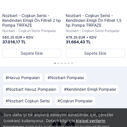
Nozbart - Coşkun Serisi -
Nozbart - Coşkun Serisi -
Kendinden Emişli Ön Filtreli 2 hp
Kendinden Emişli Ön Filtreli 1,5
Pompa TRİFAZE
hp Pompa TRİFAZE
Nozbart - Coşkun Serisi Pompalar
Nozbart - Coşkun Serisi Pompalar
560,25 EUR + KDV
479,25 EUR + KDV
37.016,17 TL
31.664,43 TL
Sepete Ekle
Sepete Ekle
Havuz Pompaları
Nozbart Pompalar
Nozbart Havuz Pompaları
Kendinden Emişli Pompalar
Nozbart Coşkun Serisi
Coşkun Pompalar
İletişim : 0232 449 49 15 - GSM : 0543 449 49 15
Size daha iyi bir alışveriş deneyimi sunabilmek için, çerezler
(cookies) kullanıyoruz. Detaylı bilgi için
kişisel verilerin
korunması
hakkında aydınlatma metnini inceleyebilirsiniz.