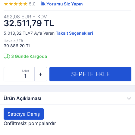
5.0
İlk Yorumu Siz Yapın
492,08 EUR + KDV
32.511,79 TL
5.013,32 TL×7
Ay'a Varan
Taksit Seçenekleri
Havale / Eft
30.886,20 TL
3
Günde Kargoda
Adet
Ürün Açıklaması
Satıcıya Danış
Önfiltresiz pompalardır