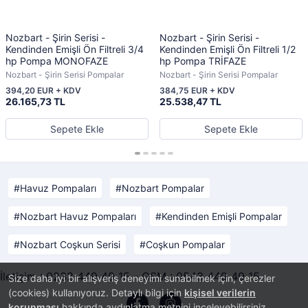
Nozbart - Şirin Serisi -
Nozbart - Şirin Serisi -
Kendinden Emişli Ön Filtreli 3/4
Kendinden Emişli Ön Filtreli 1/2
hp Pompa MONOFAZE
hp Pompa TRİFAZE
Nozbart - Şirin Serisi Pompalar
Nozbart - Şirin Serisi Pompalar
394,20 EUR + KDV
384,75 EUR + KDV
26.165,73 TL
25.538,47 TL
Sepete Ekle
Sepete Ekle
Havuz Pompaları
Nozbart Pompalar
Nozbart Havuz Pompaları
Kendinden Emişli Pompalar
Nozbart Coşkun Serisi
Coşkun Pompalar
İletişim : 0232 449 49 15 - GSM : 0543 449 49 15
Size daha iyi bir alışveriş deneyimi sunabilmek için, çerezler
(cookies) kullanıyoruz. Detaylı bilgi için
kişisel verilerin
korunması
hakkında aydınlatma metnini inceleyebilirsiniz.