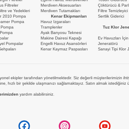
s Filtreler
Merdiven Aksesuarları
Çöktürücü & Parl
iltre ve Yedekleri
Merdiven Tutamakları
Filtre Temizleyici
r 2010 Pompa
Kenar Ekipmanları
Sertlik Giderici
reamer Pompa
Havuz Izgaraları
 Pompa
Tramplenler
Tuz Klor Jene
 Pompa
Ayak Banyosu Teknesi
palar
Makine Dairesi Kapağı
Ev Havuzları İçin
yel Pompalar
Engelli Havuz Asansörleri
Jeneratörü
ehpaları
Kenar Kaymaz Paspasları
Sanayi Tipi Klor 
yonel ekipler tarafından yönetilmektedir. Siz değerli müşterilerimizin ih
e, hızlı bir şekilde ulaşmanızı sağlamaktayız. Satın almak istediğiniz 
lerimizden
yardım alabilirsiniz.