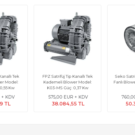
Kanallı Tek
FPZ Satrifüj Tip Kanallı Tek
Seko Satrif
er Model:
Kademeli Blower Model:
Fanlı Blow
0,55 Kw
K03-MS Güç: 0,37 Kw
 + KDV
575,00 EUR + KDV
760,0
19 TL
38.084,55 TL
50.