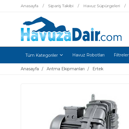
Anasayfa
Sipariş Takibi
Havuz Süpürgeleri
Havuz Robotları
Filtreler
Tüm Kategoriler
Anasayfa
Arıtma Ekipmanları
Ertek