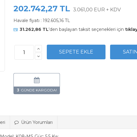
202.742,27 TL
3.061,00 EUR + KDV
Havale fiyatı :
192.605,16 TL
31.262,86 TL
'den başlayan taksit seçenekleri için
tıkla
3
eri
Ürün Yorumları
r Model: K08-MS Güç: 5,5 Kw