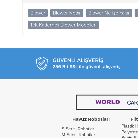
Blower
Blower Nedir
Blower Ne İşe Yarar
Tek Kademeli Blower Modelleri
Havuz Robotları
Fil
Plastik H
S Serisi Robotlar
Polyeste
M Serisi Robotlar
Bobin Sar