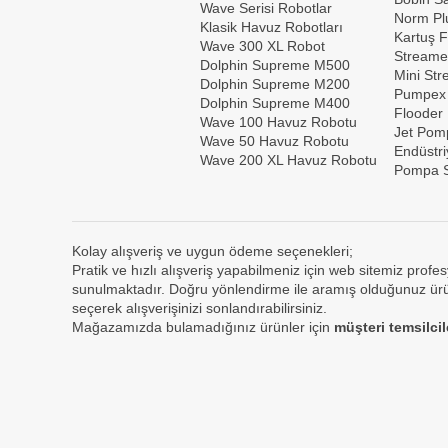
Wave Serisi Robotlar
Norm Plu
Klasik Havuz Robotları
Kartuş F
Wave 300 XL Robot
Streame
Dolphin Supreme M500
Mini St
Dolphin Supreme M200
Pumpex
Dolphin Supreme M400
Flooder
Wave 100 Havuz Robotu
Jet Pom
Wave 50 Havuz Robotu
Endüstri
Wave 200 XL Havuz Robotu
Pompa S
Kolay alışveriş ve uygun ödeme seçenekleri;
Pratik ve hızlı alışveriş yapabilmeniz için web sitemiz profes
sunulmaktadır. Doğru yönlendirme ile aramış olduğunuz ürün
seçerek alışverişinizi sonlandırabilirsiniz.
Mağazamızda bulamadığınız ürünler için
müşteri temsilci