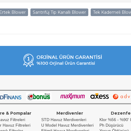
Ertek Blower
Santrifüj Tip Kanallı Blower
Tek Kademeli Blo
tre & Pompalar
Merdivenler
Dezenfe
avuz Filtreleri
STD Havuz Merdivenleri
Klor %56 - %90' l
r Havuz Filtreleri
U Model Havuz Merdivenleri
Ph Düşürücü
gılı Filtreler
Eğimli Havuz Merdivenleri
Yosun Öldürücü