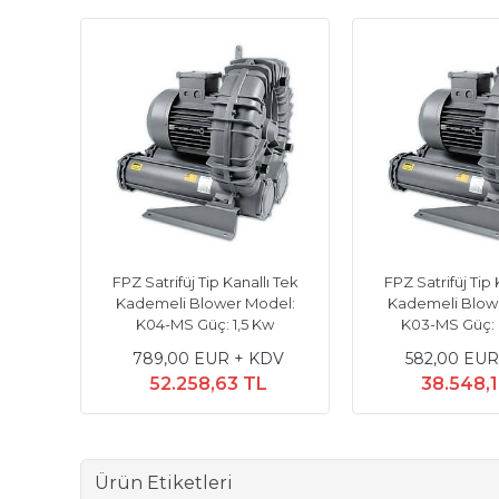
 Tek
FPZ Satrifüj Tip Kanallı Tek
FPZ Satrifüj Tip 
el:
Kademeli Blower Model:
Kademeli Blow
w
K04-MS Güç: 1,5 Kw
K03-MS Güç: 
DV
789,00 EUR + KDV
582,00 EUR
52.258,63 TL
38.548,
Ürün Etiketleri