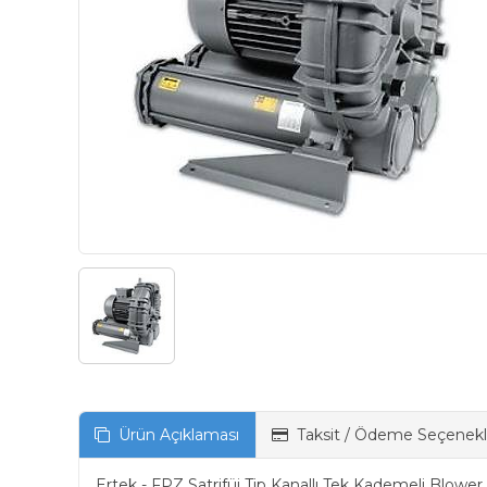
Ürün Açıklaması
Taksit / Ödeme Seçenekl
Ertek - FPZ Satrifüj Tip Kanallı Tek Kademeli Blowe