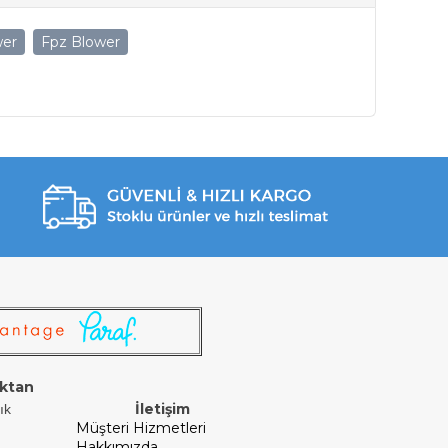
wer
Fpz Blower
ktan
İletişim
ık
Müşteri Hizmetleri
Hakkımızda