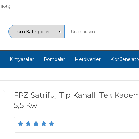
İletişim
Kimyasallar
Pompalar
Merdivenler
Klor Jeneratör
FPZ Satrifüj Tip Kanallı Tek Kade
5,5 Kw