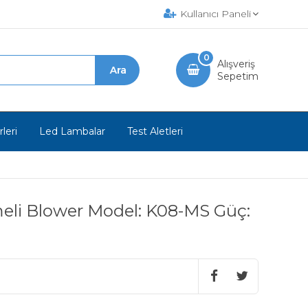
Kullanıcı Paneli
0
Alışveriş
Sepetim
leri
Led Lambalar
Test Aletleri
meli Blower Model: K08-MS Güç: