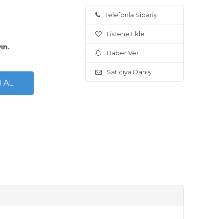
Telefonla Sipariş
Listene Ekle
yın.
Haber Ver
Satıcıya Danış