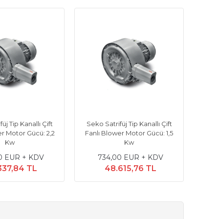
üj Tip Kanallı Çift
Seko Satrifüj Tip Kanallı Çift
Seko
er Motor Gücü: 2,2
Fanlı Blower Motor Gücü: 1,5
Fanl
Kw
Kw
0 EUR + KDV
734,00 EUR + KDV
337,84 TL
48.615,76 TL