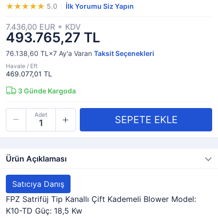
5.0
İlk Yorumu Siz Yapın
7.436,00 EUR + KDV
493.765,27 TL
76.138,60 TL×7
Ay'a Varan
Taksit Seçenekleri
Havale / Eft
469.077,01 TL
3
Günde Kargoda
Adet
Ürün Açıklaması
Satıcıya Danış
FPZ Satrifüj Tip Kanallı Çift Kademeli Blower Model:
K10-TD Güç: 18,5 Kw