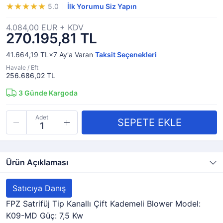
5.0
İlk Yorumu Siz Yapın
4.084,00 EUR + KDV
270.195,81 TL
41.664,19 TL×7
Ay'a Varan
Taksit Seçenekleri
Havale / Eft
256.686,02 TL
3
Günde Kargoda
Adet
Ürün Açıklaması
Satıcıya Danış
FPZ Satrifüj Tip Kanallı Çift Kademeli Blower Model:
K09-MD Güç: 7,5 Kw