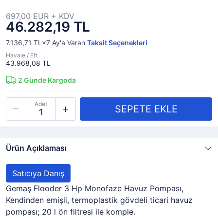
697,00 EUR + KDV
46.282,19 TL
7.136,71 TL×7
Ay'a Varan
Taksit Seçenekleri
Havale / Eft
43.968,08 TL
2
Günde Kargoda
Adet
Ürün Açıklaması
Satıcıya Danış
Gemaş Flooder 3 Hp Monofaze Havuz Pompası,
Kendinden emişli, termoplastik gövdeli ticari havuz
pompası; 20 l ön filtresi ile komple.