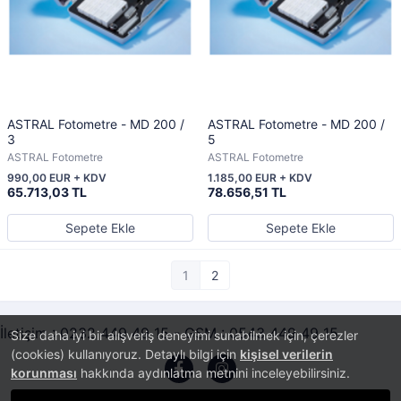
ASTRAL Fotometre - MD 200 /
ASTRAL Fotometre - MD 200 /
3
5
ASTRAL Fotometre
ASTRAL Fotometre
990,00 EUR + KDV
1.185,00 EUR + KDV
65.713,03 TL
78.656,51 TL
Sepete Ekle
Sepete Ekle
1
2
İletişim : 0232 449 49 15 - GSM : 0543 449 49 15
Size daha iyi bir alışveriş deneyimi sunabilmek için, çerezler
(cookies) kullanıyoruz. Detaylı bilgi için
kişisel verilerin
korunması
hakkında aydınlatma metnini inceleyebilirsiniz.