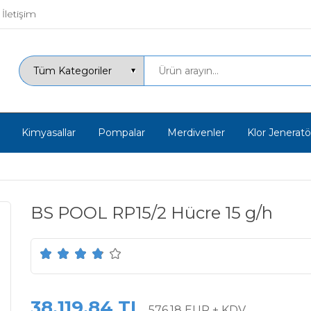
İletişim
Kimyasallar
Pompalar
Merdivenler
Klor Jeneratör
BS POOL RP15/2 Hücre 15 g/h
38.119,84 TL
576,18 EUR + KDV