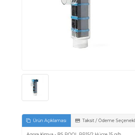
Ürün Açıklaması
Taksit / Ödeme Seçenekl
Agora Kimya - BS POOL RP15/2 Hücre 15 g/h