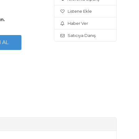
Listene Ekle
ın.
Haber Ver
Satıcıya Danış