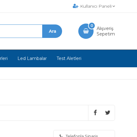
Kullanıcı Paneli
0
Alışveriş
Sepetim
leri
Led Lambalar
Test Aletleri
Telefonla Sipariş