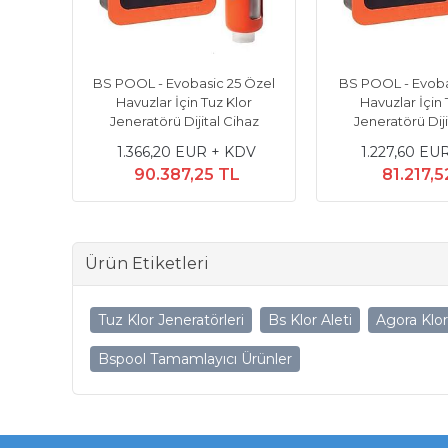
BS POOL - Evobasic 25 Özel
BS POOL - Evoba
Havuzlar İçin Tuz Klor
Havuzlar İçin 
Jeneratörü Dijital Cihaz
Jeneratörü Diji
1.366,20 EUR + KDV
1.227,60 EU
90.387,25 TL
81.217,5
Ürün Etiketleri
Tuz Klor Jeneratörleri
Bs Klor Aleti
Agora Klor
Bspool Tamamlayıcı Ürünler