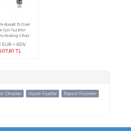
-Bssalt 15 Özel
r İçin Tuz Klor
rü Analog Cihaz
1 EUR + KDV
607,81 TL
lor Cihazları
Hücre Fiyatlar
Bspool Hücreler