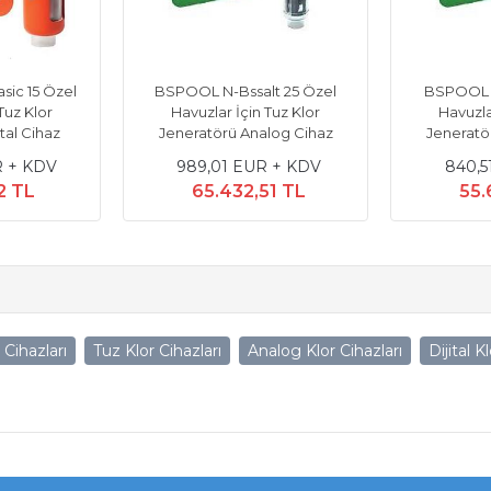
sic 15 Özel
BSPOOL N-Bssalt 25 Özel
BSPOOL N
Tuz Klor
Havuzlar İçin Tuz Klor
Havuzla
tal Cihaz
Jeneratörü Analog Cihaz
Jeneratö
R + KDV
989,01 EUR + KDV
840,5
2 TL
65.432,51 TL
55.
 Cihazları
Tuz Klor Cihazları
Analog Klor Cihazları
Dijital K