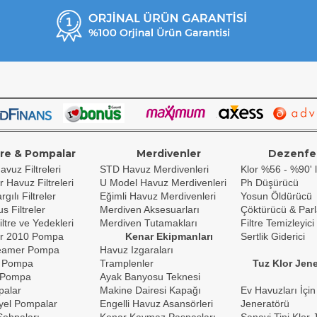
tre & Pompalar
Merdivenler
Dezenfe
avuz Filtreleri
STD Havuz Merdivenleri
Klor %56 - %90' l
r Havuz Filtreleri
U Model Havuz Merdivenleri
Ph Düşürücü
gılı Filtreler
Eğimli Havuz Merdivenleri
Yosun Öldürücü
s Filtreler
Merdiven Aksesuarları
Çöktürücü & Parl
iltre ve Yedekleri
Merdiven Tutamakları
Filtre Temizleyici
r 2010 Pompa
Kenar Ekipmanları
Sertlik Giderici
reamer Pompa
Havuz Izgaraları
 Pompa
Tramplenler
Tuz Klor Jene
 Pompa
Ayak Banyosu Teknesi
palar
Makine Dairesi Kapağı
Ev Havuzları İçin
yel Pompalar
Engelli Havuz Asansörleri
Jeneratörü