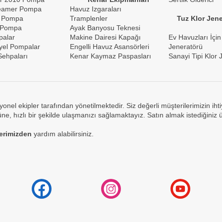
reamer Pompa
Havuz Izgaraları
 Pompa
Tramplenler
Tuz Klor Jene
 Pompa
Ayak Banyosu Teknesi
palar
Makine Dairesi Kapağı
Ev Havuzları İçin
yel Pompalar
Engelli Havuz Asansörleri
Jeneratörü
ehpaları
Kenar Kaymaz Paspasları
Sanayi Tipi Klor 
yonel ekipler tarafından yönetilmektedir. Siz değerli müşterilerimizin ih
e, hızlı bir şekilde ulaşmanızı sağlamaktayız. Satın almak istediğiniz 
lerimizden
yardım alabilirsiniz.