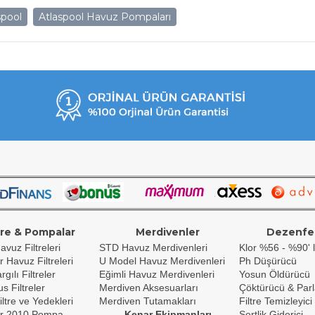
spool
Atlaspool Havuz Pompaları
tre & Pompalar
Merdivenler
Dezenfe
avuz Filtreleri
STD Havuz Merdivenleri
Klor %56 - %90' l
r Havuz Filtreleri
U Model Havuz Merdivenleri
Ph Düşürücü
gılı Filtreler
Eğimli Havuz Merdivenleri
Yosun Öldürücü
s Filtreler
Merdiven Aksesuarları
Çöktürücü & Parl
iltre ve Yedekleri
Merdiven Tutamakları
Filtre Temizleyici
r 2010 Pompa
Kenar Ekipmanları
Sertlik Giderici