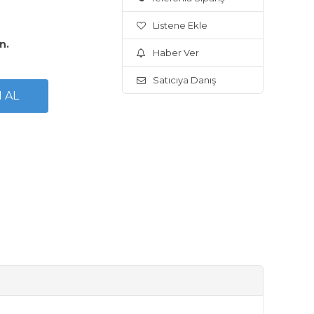
Listene Ekle
n.
Haber Ver
Satıcıya Danış