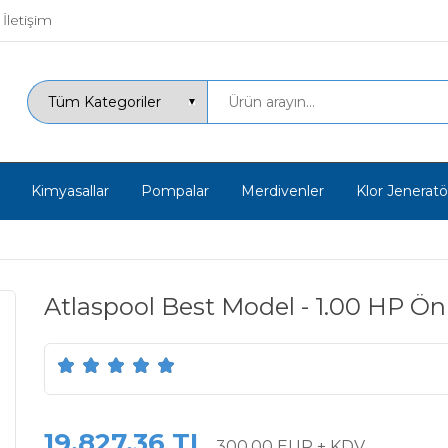
İletişim
Kimyasallar
Pompalar
Merdivenler
Klor Jeneratör
Atlaspool Best Model - 1.00 HP Ön F
19.827,36 TL
300,00 EUR + KDV