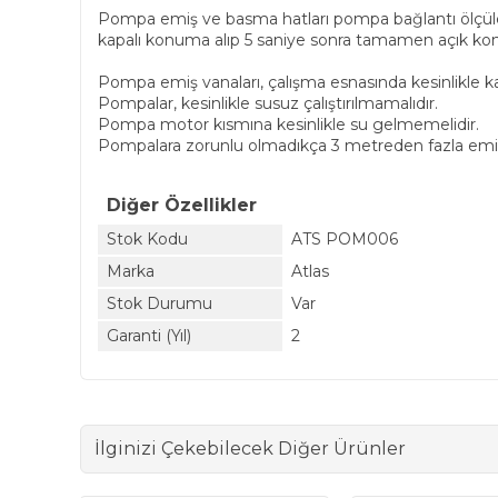
Pompa emiş ve basma hatları pompa bağlantı ölçüler
kapalı konuma alıp 5 saniye sonra tamamen açık kon
Pompa emiş vanaları, çalışma esnasında kesinlikle k
Pompalar, kesinlikle susuz çalıştırılmamalıdır.
Pompa motor kısmına kesinlikle su gelmemelidir.
Pompalara zorunlu olmadıkça 3 metreden fazla emiş
Diğer Özellikler
Stok Kodu
ATS POM006
Marka
Atlas
Stok Durumu
Var
Garanti (Yıl)
2
İlginizi Çekebilecek Diğer Ürünler