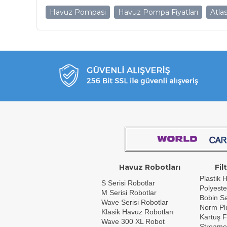
Havuz Pompası
Havuz Pompa Fiyatları
Atla
Havuz Robotları
Fil
Plastik H
S Serisi Robotlar
Polyeste
M Serisi Robotlar
Bobin Sar
Wave Serisi Robotlar
Norm Plu
Klasik Havuz Robotları
Kartuş F
Wave 300 XL Robot
Streame