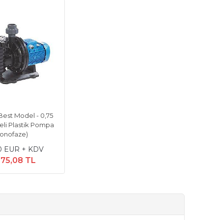
Best Model - 0,75
reli Plastik Pompa
onofaze)
0 EUR + KDV
175,08 TL