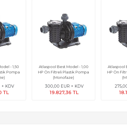
odel - 1,50
Atlaspool Best Model - 1,00
Atlaspool 
astik Pompa
HP Ön Filtreli Plastik Pompa
HP Ön Filt
ze)
(Monofaze)
(M
 + KDV
300,00 EUR + KDV
275,0
0 TL
19.827,36 TL
18.