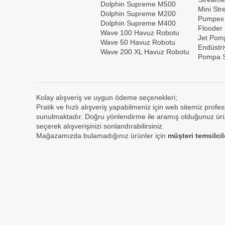
Dolphin Supreme M500
Mini St
Dolphin Supreme M200
Pumpex
Dolphin Supreme M400
Flooder
Wave 100 Havuz Robotu
Jet Pom
Wave 50 Havuz Robotu
Endüstri
Wave 200 XL Havuz Robotu
Pompa S
Kolay alışveriş ve uygun ödeme seçenekleri;
Pratik ve hızlı alışveriş yapabilmeniz için web sitemiz profes
sunulmaktadır. Doğru yönlendirme ile aramış olduğunuz ürün
seçerek alışverişinizi sonlandırabilirsiniz.
Mağazamızda bulamadığınız ürünler için
müşteri temsilci