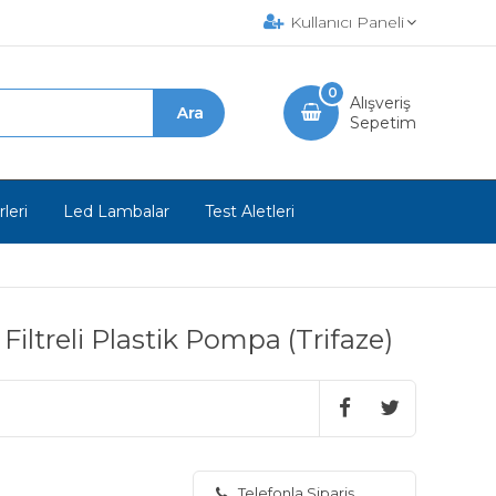
Kullanıcı Paneli
0
Alışveriş
Sepetim
leri
Led Lambalar
Test Aletleri
iltreli Plastik Pompa (Trifaze)
Telefonla Sipariş