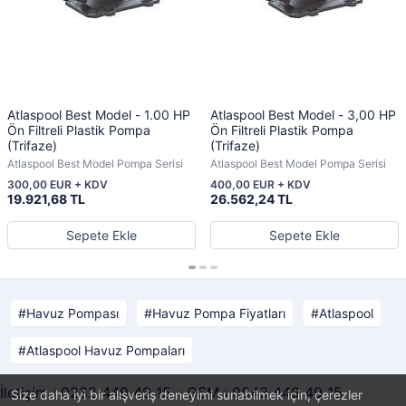
Atlaspool Best Model - 1.00 HP
Atlaspool Best Model - 3,00 HP
Ön Filtreli Plastik Pompa
Ön Filtreli Plastik Pompa
(Trifaze)
(Trifaze)
Atlaspool Best Model Pompa Serisi
Atlaspool Best Model Pompa Serisi
300,00 EUR + KDV
400,00 EUR + KDV
19.921,68 TL
26.562,24 TL
Sepete Ekle
Sepete Ekle
Havuz Pompası
Havuz Pompa Fiyatları
Atlaspool
Atlaspool Havuz Pompaları
İletişim : 0232 449 49 15 - GSM : 0543 449 49 15
Size daha iyi bir alışveriş deneyimi sunabilmek için, çerezler