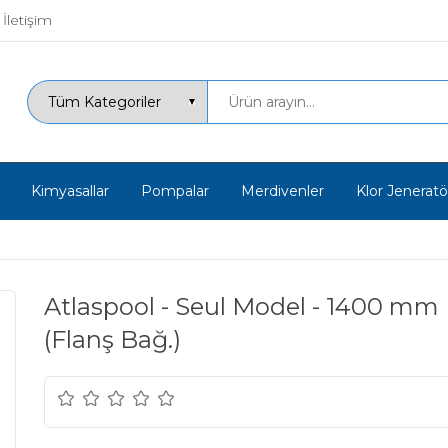
İletişim
Kimyasallar
Pompalar
Merdivenler
Klor Jeneratör
Atlaspool - Seul Model - 1400 mm P
(Flanş Bağ.)