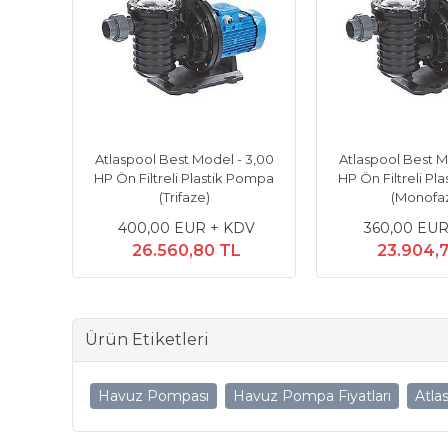
 1.00
Atlaspool Best Model - 3,00
Atlaspool Best M
Pompa
HP Ön Filtreli Plastik Pompa
HP Ön Filtreli Pl
(Trifaze)
(Monofa
DV
400,00 EUR + KDV
360,00 EUR
26.560,80 TL
23.904,
Ürün Etiketleri
Havuz Pompası
Havuz Pompa Fiyatları
Atla