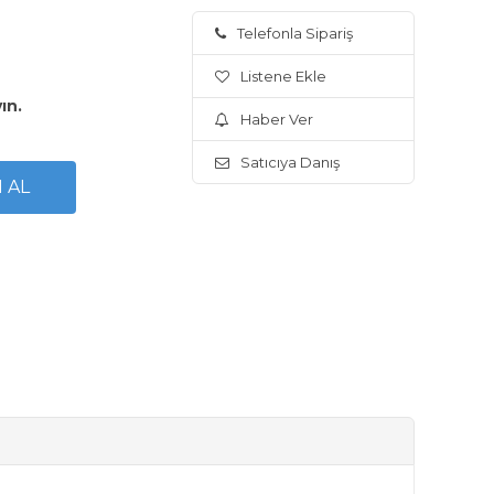
Telefonla Sipariş
Listene Ekle
yın.
Haber Ver
Satıcıya Danış