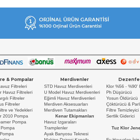
tre & Pompalar
Merdivenler
Dezenfe
avuz Filtreleri
STD Havuz Merdivenleri
Klor %56 - %90' l
r Havuz Filtreleri
U Model Havuz Merdivenleri
Ph Düşürücü
gılı Filtreler
Eğimli Havuz Merdivenleri
Yosun Öldürücü
s Filtreler
Merdiven Aksesuarları
Çöktürücü & Parl
iltre ve Yedekleri
Merdiven Tutamakları
Filtre Temizleyici
r 2010 Pompa
Kenar Ekipmanları
Sertlik Giderici
reamer Pompa
Havuz Izgaraları
 Pompa
Tramplenler
Tuz Klor Jene
 Pompa
Ayak Banyosu Teknesi
palar
Makine Dairesi Kapağı
Ev Havuzları İçin