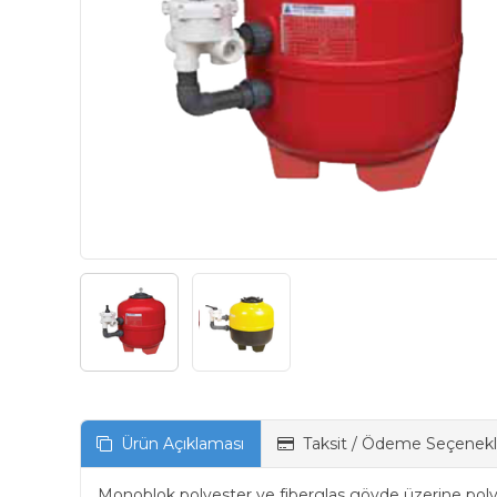
Ürün Açıklaması
Taksit / Ödeme Seçenekl
Monoblok polyester ve fiberglas gövde üzerine polyes