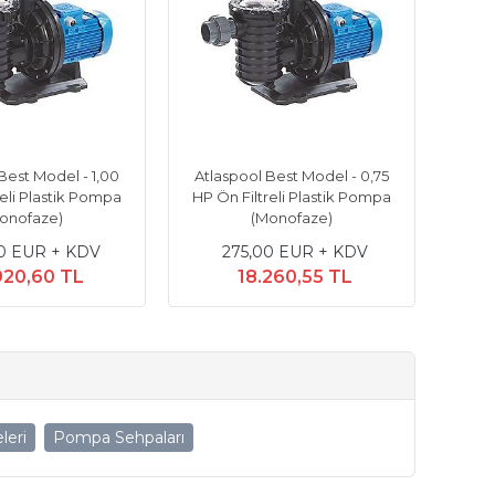
Best Model - 1,00
Atlaspool Best Model - 0,75
reli Plastik Pompa
HP Ön Filtreli Plastik Pompa
onofaze)
(Monofaze)
0 EUR + KDV
275,00 EUR + KDV
920,60 TL
18.260,55 TL
leri
Pompa Sehpaları