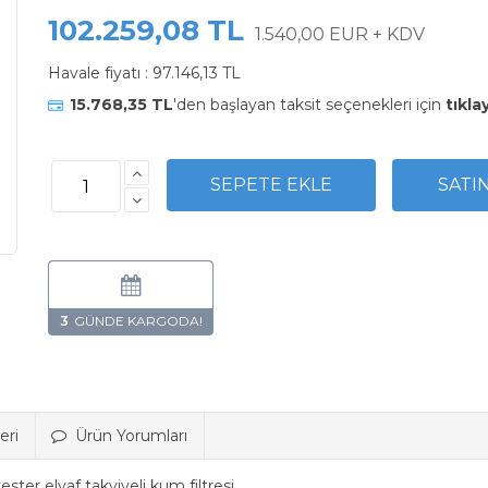
102.259,08 TL
1.540,00 EUR + KDV
Havale fiyatı :
97.146,13 TL
15.768,35 TL
'den başlayan taksit seçenekleri için
tıkla
3
eri
Ürün Yorumları
ter elyaf takviyeli kum filtresi.