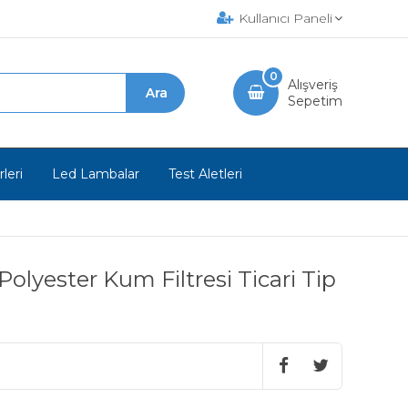
Kullanıcı Paneli
0
Alışveriş
Sepetim
leri
Led Lambalar
Test Aletleri
olyester Kum Filtresi Ticari Tip