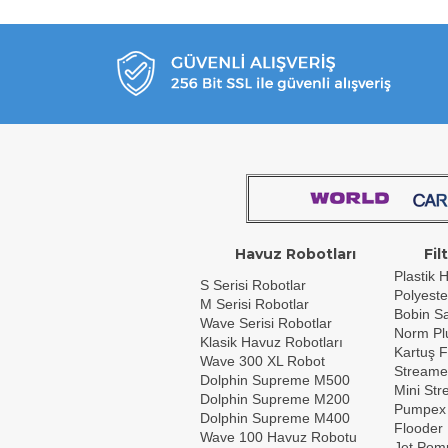
Havuz Robotları
Fil
Plastik H
S Serisi Robotlar
Polyeste
M Serisi Robotlar
Bobin Sar
Wave Serisi Robotlar
Norm Plu
Klasik Havuz Robotları
Kartuş F
Wave 300 XL Robot
Streame
Dolphin Supreme M500
Mini St
Dolphin Supreme M200
Pumpex
Dolphin Supreme M400
Flooder
Wave 100 Havuz Robotu
Jet Pom