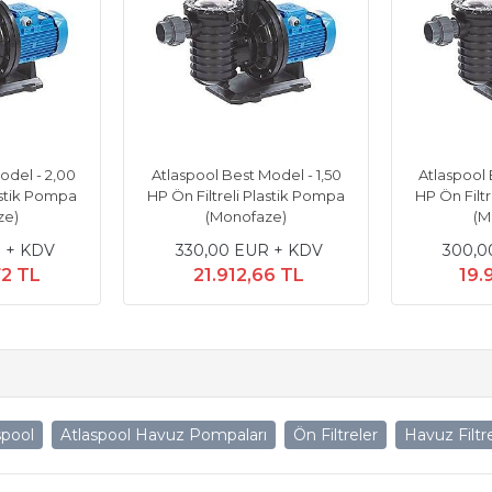
odel - 2,00
Atlaspool Best Model - 1,50
Atlaspool 
astik Pompa
HP Ön Filtreli Plastik Pompa
HP Ön Filt
ze)
(Monofaze)
(M
 + KDV
330,00 EUR + KDV
300,0
72 TL
21.912,66 TL
19.
spool
Atlaspool Havuz Pompaları
Ön Filtreler
Havuz Filtre