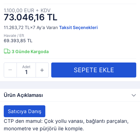
1.100,00 EUR + KDV
73.046,16 TL
11.263,72 TL×7
Ay'a Varan
Taksit Seçenekleri
Havale / Eft
69.393,85 TL
3
Günde Kargoda
Adet
Ürün Açıklaması
Satıcıya Danış
CTP den mamul: Çok yollu vanası, bağlantı parçaları,
monometre ve pürjörü ile komple.