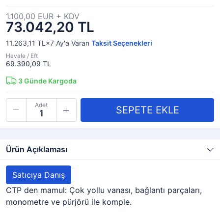
1.100,00 EUR + KDV
73.042,20 TL
11.263,11 TL×7
Ay'a Varan
Taksit Seçenekleri
Havale / Eft
69.390,09 TL
3
Günde Kargoda
Adet
Ürün Açıklaması
Satıcıya Danış
CTP den mamul: Çok yollu vanası, bağlantı parçaları,
monometre ve pürjörü ile komple.