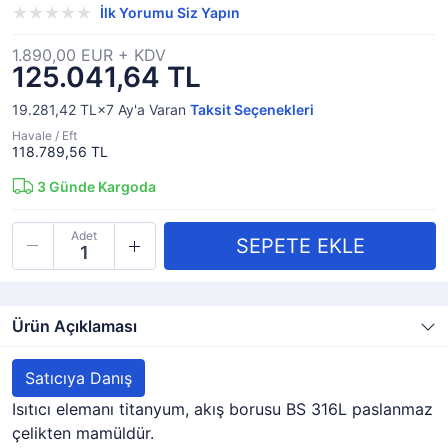
İlk Yorumu Siz Yapın
1.890,00 EUR + KDV
125.041,64 TL
19.281,42 TL×7
Ay'a Varan
Taksit Seçenekleri
Havale / Eft
118.789,56 TL
3
Günde Kargoda
Adet
Ürün Açıklaması
Satıcıya Danış
Isıtıcı elemanı titanyum, akış borusu BS 316L paslanmaz
çelikten mamüldür.