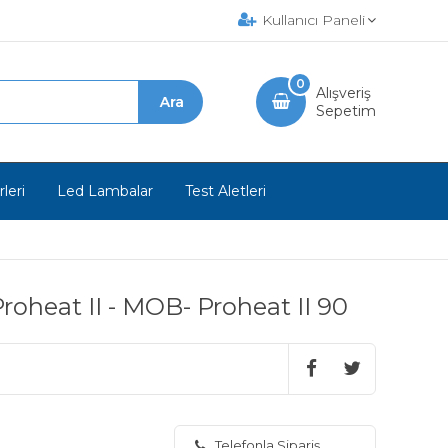
Kullanıcı Paneli
0
Alışveriş
Sepetim
leri
Led Lambalar
Test Aletleri
Proheat II - MOB- Proheat II 90
Telefonla Sipariş