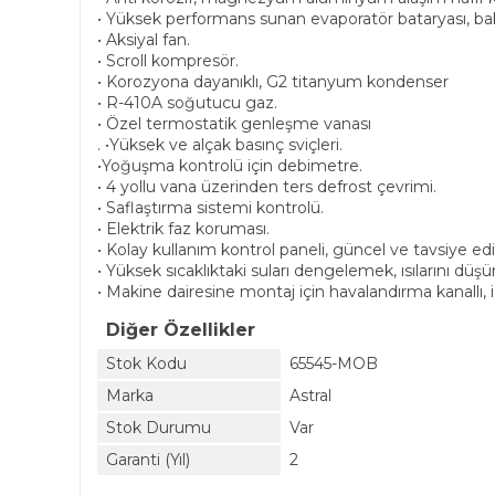
• Yüksek performans sunan evaporatör bataryası, bakı
• Aksiyal fan.
• Scroll kompresör.
• Korozyona dayanıklı, G2 titanyum kondenser
• R-410A soğutucu gaz.
• Özel termostatik genleşme vanası
. •Yüksek ve alçak basınç sviçleri.
•Yoğuşma kontrolü için debimetre.
• 4 yollu vana üzerinden ters defrost çevrimi.
• Saflaştırma sistemi kontrolü.
• Elektrik faz koruması.
• Kolay kullanım kontrol paneli, güncel ve tavsiye edil
• Yüksek sıcaklıktaki suları dengelemek, ısılarını 
• Makine dairesine montaj için havalandırma kanallı,
Diğer Özellikler
Stok Kodu
65545-MOB
Marka
Astral
Stok Durumu
Var
Garanti (Yıl)
2