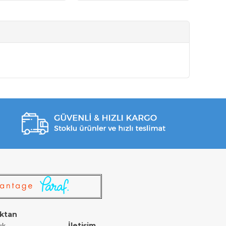
ktan
İletişim
ık