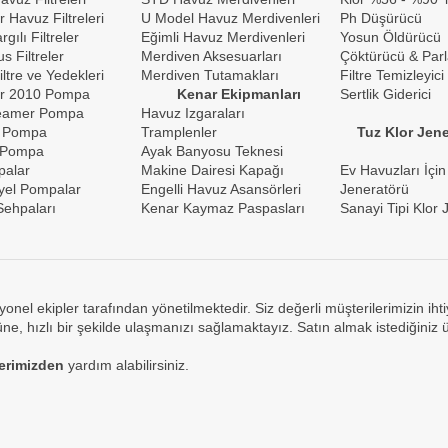
r Havuz Filtreleri
U Model Havuz Merdivenleri
Ph Düşürücü
gılı Filtreler
Eğimli Havuz Merdivenleri
Yosun Öldürücü
s Filtreler
Merdiven Aksesuarları
Çöktürücü & Parl
iltre ve Yedekleri
Merdiven Tutamakları
Filtre Temizleyici
r 2010 Pompa
Kenar Ekipmanları
Sertlik Giderici
reamer Pompa
Havuz Izgaraları
 Pompa
Tramplenler
Tuz Klor Jene
 Pompa
Ayak Banyosu Teknesi
palar
Makine Dairesi Kapağı
Ev Havuzları İçin
yel Pompalar
Engelli Havuz Asansörleri
Jeneratörü
ehpaları
Kenar Kaymaz Paspasları
Sanayi Tipi Klor 
yonel ekipler tarafından yönetilmektedir. Siz değerli müşterilerimizin ih
e, hızlı bir şekilde ulaşmanızı sağlamaktayız. Satın almak istediğiniz 
lerimizden
yardım alabilirsiniz.