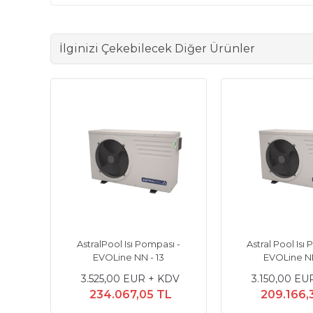
İlginizi Çekebilecek Diğer Ürünler
 Elyo
AstralPool Isı Pompası -
Astral Pool Isı
~240V
EVOLine NN - 13
EVOLine NN
DV
3.525,00 EUR + KDV
3.150,00 EU
234.067,05 TL
209.166,