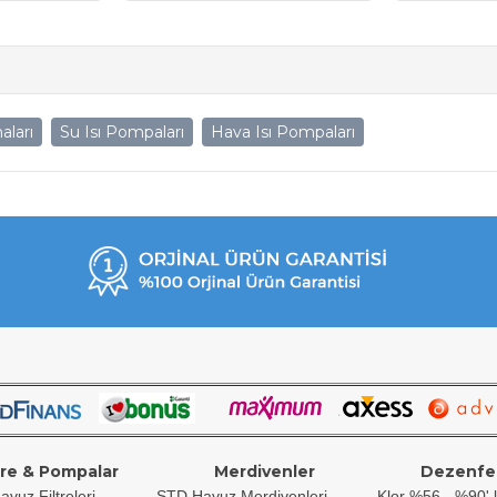
aları
Su Isı Pompaları
Hava Isı Pompaları
tre & Pompalar
Merdivenler
Dezenfe
avuz Filtreleri
STD Havuz Merdivenleri
Klor %56 - %90' l