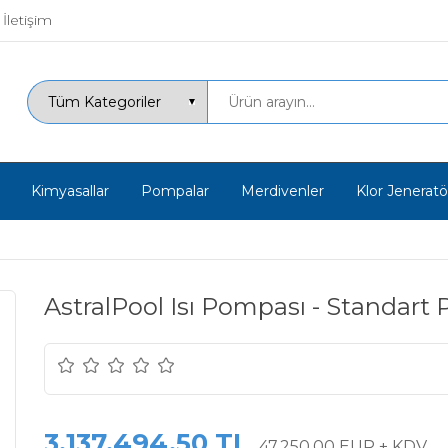
İletişim
Kimyasallar
Pompalar
Merdivenler
Klor Jeneratör
AstralPool Isı Pompası - Standart 
3.137.494,50 TL
47.250,00 EUR + KDV