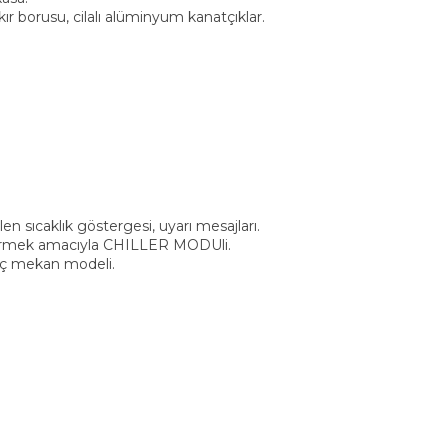
r borusu, cilalı alüminyum kanatçıklar.
en sıcaklık göstergesi, uyarı mesajları.
düşürmek amacıyla CHILLER MODUli.
 iç mekan modeli.