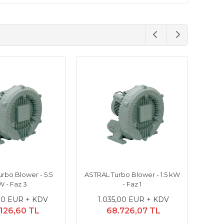
rbo Blower - 5.5
ASTRAL Turbo Blower - 1.5 kW
 - Faz 3
- Faz 1
00 EUR + KDV
1.035,00 EUR + KDV
.126,60 TL
68.726,07 TL