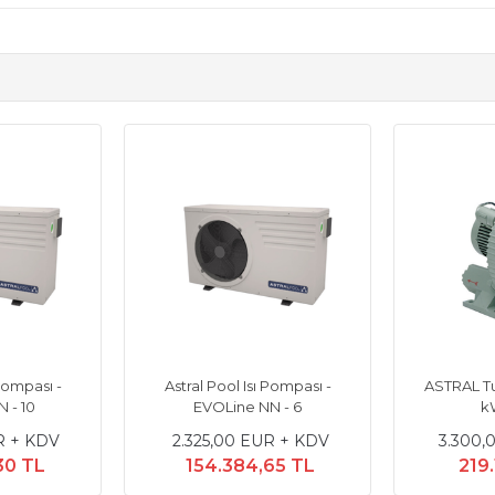
 Pompası -
Astral Pool Isı Pompası -
ASTRAL Tu
 - 10
EVOLine NN - 6
kW
R + KDV
2.325,00 EUR + KDV
3.300,
30 TL
154.384,65 TL
219