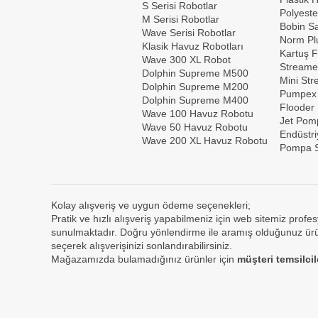
S Serisi Robotlar
Polyeste
M Serisi Robotlar
Bobin Sar
Wave Serisi Robotlar
Norm Plu
Klasik Havuz Robotları
Kartuş F
Wave 300 XL Robot
Streame
Dolphin Supreme M500
Mini St
Dolphin Supreme M200
Pumpex
Dolphin Supreme M400
Flooder
Wave 100 Havuz Robotu
Jet Pom
Wave 50 Havuz Robotu
Endüstri
Wave 200 XL Havuz Robotu
Pompa S
Kolay alışveriş ve uygun ödeme seçenekleri;
Pratik ve hızlı alışveriş yapabilmeniz için web sitemiz profes
sunulmaktadır. Doğru yönlendirme ile aramış olduğunuz ürün
seçerek alışverişinizi sonlandırabilirsiniz.
Mağazamızda bulamadığınız ürünler için
müşteri temsilci