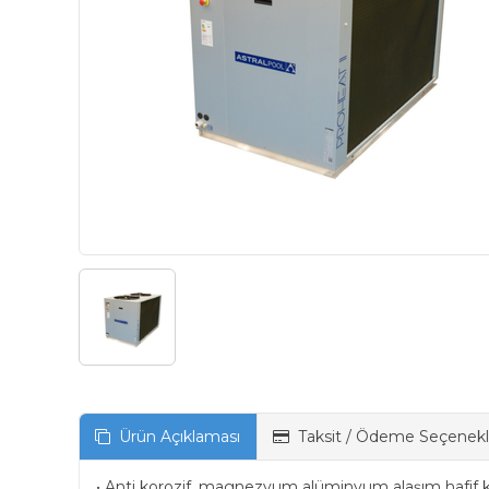
Ürün Açıklaması
Taksit / Ödeme Seçenekl
• Anti korozif, magnezyum alüminyum alaşım hafif k