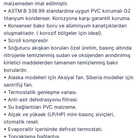
malzemeden imal edilmiştir.
• ASTM B 338.99 standardına uygun PVC korumalı G2
titanyum kondenser. Korozyona karşı garantili koruma.
• Konsenser bakır boru ve alüminyum kanatçıklardan
oluşmaktadır. ( korozif bölgeler için ideal).
• Scroll kompresör
• Soğutucu akışkan boruları özel üretim, basınç altında
nitrojenle temizlenmiş sudan ve oksijenden arındırılmış
kirletici maddelerden tamamen temizlenmiş bakır
borulardır.
• Alaska modelleri için Aksiyal fan. Siberia modeller için
santrifüj fan.
• Termostatik genleşme vanası.
• Anti-asit dehidrasyonu filtresi.
• Su bağlantıları PVC malzeme.
• Alçak ve yüksek (LP/HP) mini-basınç siviçleri,
otomatik reset.
• Evaporalör içerisinde defrost termostatı.
• Topraklama bağlantısı