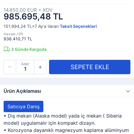
14.850,00 EUR + KDV
985.695,48 TL
151.994,24 TL×7
Ay'a Varan
Taksit Seçenekleri
Havale / Eft
936.410,71 TL
3
Günde Kargoda
Adet
Ürün Açıklaması
Satıcıya Danış
• Dış mekan (Alaska model) yada iç mekan ( Siberia
model) uygulamalır için kompakt dizayn.
• Korozyona dayanıklı magnezyum kaplama alüminyum