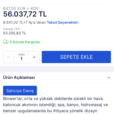
847,50 EUR + KDV
56.037,72 TL
8.641,02 TL×7
Ay'a Varan
Taksit Seçenekleri
Havale / Eft
53.235,83 TL
3
Günde Kargoda
Adet
Ürün Açıklaması
Satıcıya Danış
Blower'lar, orta ve yüksek debilerde sürekli bir hava
baloncuk akımının istendiği; spa, banyo, hidromasaj ve
benzer uygulamalarda bu ihtiyaca yönelik dizayn