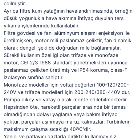
edilmiştir.
Ayrıca filtre kum yatağının havalandırılmasında, örneğin
düşük yoğunlukla hava akımına ihtiyaç duyulan ters
yıkama işlemlerinde kullanılabilir.
Filtre gövdesi ve fanı alüminyum alaşımı enjeksiyon ile
üretilmişken, motor mili paslanmaz çeliktir, fan dinamik
olarak dengeli şekilde doğrudan mile bağlanmıştır.
Sürekli kullanım özelliği olan trifaze ve monofaze
motor, CEI 2/3 1988 standart yönetmelikleri uyarınca
paslanmaz çelikten üretilmiş ve IP54 koruma, class-F
izolasyon sınıfına sahiptir.
Monofaze modeller için voltaj değerleri 100-120/200-
240V ve trifaze modelleri için 200-240/380-440V'dur.
Pompa dikey ve yatay olarak monte edilebilmektedir.
Hepsinden öte, hareketli parçalar arasında bir temas
olmadığından dolayı yağlama veya bakım ihtiyacı
yoktur, parçalar aşınmaya maruz kalmazlar. Türbinlerin
maksimum çalışma sıcaklığı 40®C'dir.
Yanıcı ve patlayıcı gazlarla birlikte kullanmayınız.