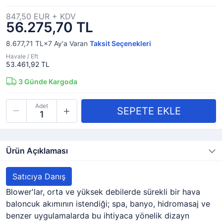
847,50 EUR + KDV
56.275,70 TL
8.677,71 TL×7
Ay'a Varan
Taksit Seçenekleri
Havale / Eft
53.461,92 TL
3
Günde Kargoda
Adet
Ürün Açıklaması
Satıcıya Danış
Blower'lar, orta ve yüksek debilerde sürekli bir hava
baloncuk akımının istendiği; spa, banyo, hidromasaj ve
benzer uygulamalarda bu ihtiyaca yönelik dizayn