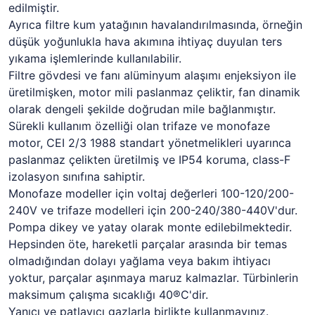
edilmiştir.
Ayrıca filtre kum yatağının havalandırılmasında, örneğin
düşük yoğunlukla hava akımına ihtiyaç duyulan ters
yıkama işlemlerinde kullanılabilir.
Filtre gövdesi ve fanı alüminyum alaşımı enjeksiyon ile
üretilmişken, motor mili paslanmaz çeliktir, fan dinamik
olarak dengeli şekilde doğrudan mile bağlanmıştır.
Sürekli kullanım özelliği olan trifaze ve monofaze
motor, CEI 2/3 1988 standart yönetmelikleri uyarınca
paslanmaz çelikten üretilmiş ve IP54 koruma, class-F
izolasyon sınıfına sahiptir.
Monofaze modeller için voltaj değerleri 100-120/200-
240V ve trifaze modelleri için 200-240/380-440V'dur.
Pompa dikey ve yatay olarak monte edilebilmektedir.
Hepsinden öte, hareketli parçalar arasında bir temas
olmadığından dolayı yağlama veya bakım ihtiyacı
yoktur, parçalar aşınmaya maruz kalmazlar. Türbinlerin
maksimum çalışma sıcaklığı 40®C'dir.
Yanıcı ve patlayıcı gazlarla birlikte kullanmayınız.