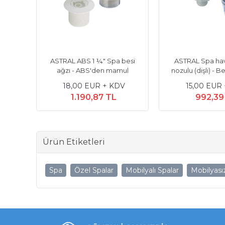
pa
ASTRAL ABS 1 ¼" Spa besi
ASTRAL Spa ha
 için
ağzı - ABS'den mamul
nozulu (dişli) - B
V
18,00 EUR + KDV
15,00 EUR
1.190,87 TL
992,39
Ürün Etiketleri
Spa
Özel Spalar
Mobilyalı Spalar
Mobilyası