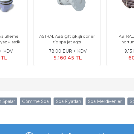
va üfleme
ASTRAL ABS Çift çıkışlı döner
ASTRAL
eyaz Plastik
tip spa jet ağzı
hortu
 + KDV
78,00 EUR + KDV
9,15
 TL
5.160,45 TL
60
z Spalar
Gömme Spa
Spa Fiyatları
Spa Merdivenleri
Sp