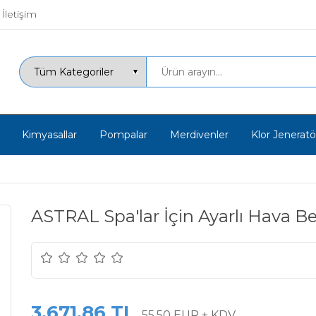
İletişim
Kimyasallar
Pompalar
Merdivenler
Klor Jeneratör
ASTRAL Spa'lar İçin Ayarlı Hava Be
3.671,86 TL
55,50 EUR + KDV