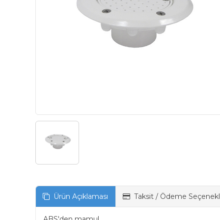
Ürün Açıklaması
Taksit / Ödeme Seçenekl
ABS'den mamul.