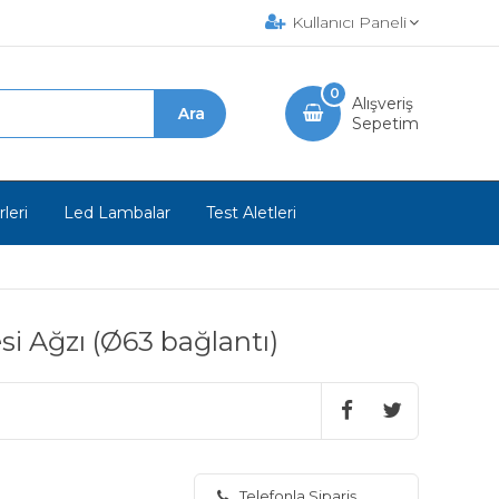
Kullanıcı Paneli
0
Alışveriş
Sepetim
leri
Led Lambalar
Test Aletleri
si Ağzı (Ø63 bağlantı)
Telefonla Sipariş