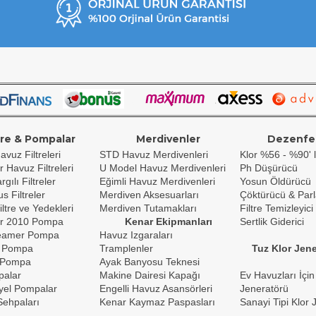
tre & Pompalar
Merdivenler
Dezenfe
avuz Filtreleri
STD Havuz Merdivenleri
Klor %56 - %90' l
r Havuz Filtreleri
U Model Havuz Merdivenleri
Ph Düşürücü
gılı Filtreler
Eğimli Havuz Merdivenleri
Yosun Öldürücü
s Filtreler
Merdiven Aksesuarları
Çöktürücü & Parl
iltre ve Yedekleri
Merdiven Tutamakları
Filtre Temizleyici
r 2010 Pompa
Kenar Ekipmanları
Sertlik Giderici
reamer Pompa
Havuz Izgaraları
 Pompa
Tramplenler
Tuz Klor Jene
 Pompa
Ayak Banyosu Teknesi
palar
Makine Dairesi Kapağı
Ev Havuzları İçin
yel Pompalar
Engelli Havuz Asansörleri
Jeneratörü
ehpaları
Kenar Kaymaz Paspasları
Sanayi Tipi Klor 