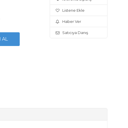
Listene Ekle
.
Haber Ver
Satıcıya Danış