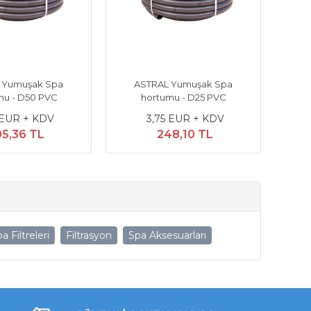
 Yumuşak Spa
ASTRAL Yumuşak Spa
mu - D50 PVC
hortumu - D25 PVC
 EUR + KDV
3,75 EUR + KDV
5,36 TL
248,10 TL
a Filtreleri
Filtrasyon
Spa Aksesuarları