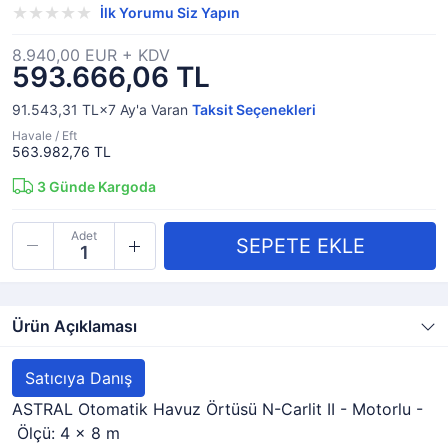
İlk Yorumu Siz Yapın
8.940,00 EUR + KDV
593.666,06 TL
91.543,31 TL×7
Ay'a Varan
Taksit Seçenekleri
Havale / Eft
563.982,76 TL
3
Günde Kargoda
Adet
Ürün Açıklaması
Satıcıya Danış
ASTRAL Otomatik Havuz Örtüsü N-Carlit II - Motorlu -
Ölçü: 4 x 8 m