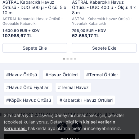
ASTRAL Kabarcıklı Havuz
ASTRAL Kabarcıklı Havuz
Örtüsü - DUO 500 μ - Ölçü: 5 x
Örtüsü - DUO 400 μ - Ölçü: 4 x
10 m
8 m
ASTRAL Kabarcıklı Havuz Örtüsü -
ASTRAL Kabarcıklı Havuz Örtüsü -
Geobuble Kabarcıklı
Yuvarlak Kabarcıklı
1.630,50 EUR + KDV
795,00 EUR + KDV
107.988,67 TL
52.653,17 TL
Sepete Ekle
Sepete Ekle
Havuz Örtüsü
Havuz Örtüleri
Termal Örtüler
Havuz Örtü Fiyatları
Termal Havuz
Köpük Havuz Örtüsü
Kabarcıklı Havuz Örtüleri
İletişim : 0232 449 49 15 - GSM : 0543 449 49 15
Size daha iyi bir alışveriş deneyimi sunabilmek için, çerezler
(cookies) kullanıyoruz. Detaylı bilgi için
kişisel verilerin
korunması
hakkında aydınlatma metnini inceleyebilirsiniz.