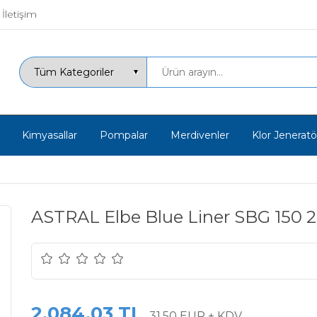
İletişim
Kimyasallar
Pompalar
Merdivenler
Klor Jeneratör
ASTRAL Elbe Blue Liner SBG 150 2
2.084,03 TL
31,50 EUR + KDV