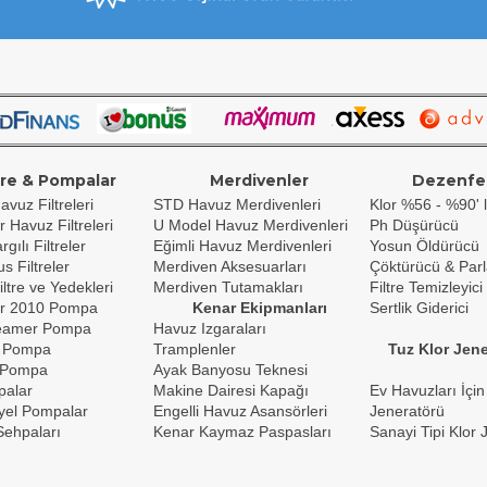
tre & Pompalar
Merdivenler
Dezenfe
avuz Filtreleri
STD Havuz Merdivenleri
Klor %56 - %90' l
r Havuz Filtreleri
U Model Havuz Merdivenleri
Ph Düşürücü
gılı Filtreler
Eğimli Havuz Merdivenleri
Yosun Öldürücü
s Filtreler
Merdiven Aksesuarları
Çöktürücü & Parl
iltre ve Yedekleri
Merdiven Tutamakları
Filtre Temizleyici
r 2010 Pompa
Kenar Ekipmanları
Sertlik Giderici
reamer Pompa
Havuz Izgaraları
 Pompa
Tramplenler
Tuz Klor Jene
 Pompa
Ayak Banyosu Teknesi
palar
Makine Dairesi Kapağı
Ev Havuzları İçin
yel Pompalar
Engelli Havuz Asansörleri
Jeneratörü
ehpaları
Kenar Kaymaz Paspasları
Sanayi Tipi Klor 