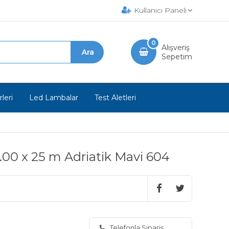
Kullanıcı Paneli
0
Alışveriş
Sepetim
leri
Led Lambalar
Test Aletleri
.00 x 25 m Adriatik Mavi 604
Telefonla Sipariş