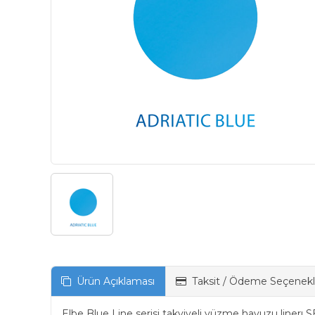
Ürün Açıklaması
Taksit / Ödeme Seçenekl
Elbe Blue Line serisi takviyeli yüzme havuzu linerı 