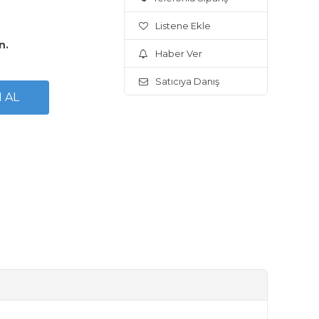
Listene Ekle
n.
Haber Ver
Satıcıya Danış