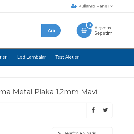
Kullanıcı Paneli
0
Alışveriş
Sepetim
leri
Led Lambalar
Test Aletleri
ama Metal Plaka 1,2mm Mavi
Telefonla Sipariş