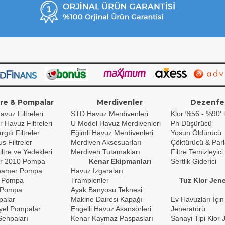
tre & Pompalar
Merdivenler
Dezenfe
avuz Filtreleri
STD Havuz Merdivenleri
Klor %56 - %90' l
r Havuz Filtreleri
U Model Havuz Merdivenleri
Ph Düşürücü
gılı Filtreler
Eğimli Havuz Merdivenleri
Yosun Öldürücü
s Filtreler
Merdiven Aksesuarları
Çöktürücü & Parl
iltre ve Yedekleri
Merdiven Tutamakları
Filtre Temizleyici
r 2010 Pompa
Kenar Ekipmanları
Sertlik Giderici
reamer Pompa
Havuz Izgaraları
 Pompa
Tramplenler
Tuz Klor Jene
 Pompa
Ayak Banyosu Teknesi
palar
Makine Dairesi Kapağı
Ev Havuzları İçin
yel Pompalar
Engelli Havuz Asansörleri
Jeneratörü
ehpaları
Kenar Kaymaz Paspasları
Sanayi Tipi Klor 