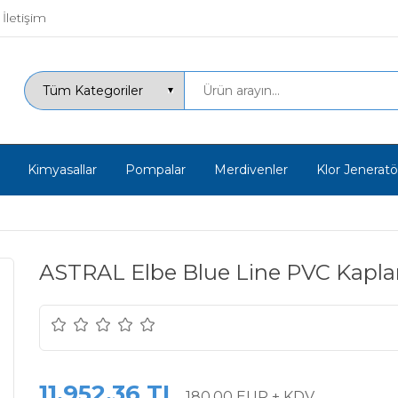
İletişim
Kimyasallar
Pompalar
Merdivenler
Klor Jeneratör
ASTRAL Elbe Blue Line PVC Kapl
11.952,36 TL
180,00 EUR + KDV