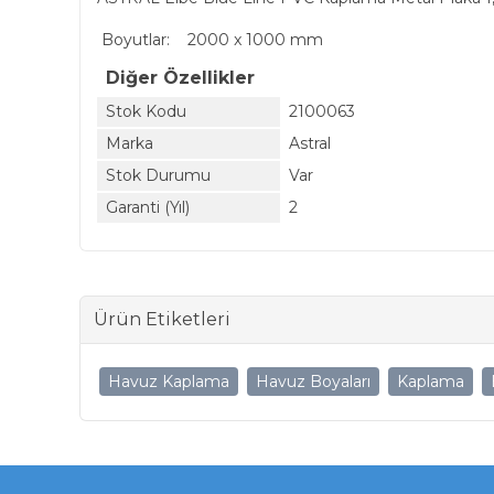
Boyutlar: 2000 x 1000 mm
Diğer Özellikler
Stok Kodu
2100063
Marka
Astral
Stok Durumu
Var
Garanti (Yıl)
2
Ürün Etiketleri
Havuz Kaplama
Havuz Boyaları
Kaplama