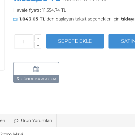
Havale fiyatı :
11.354,74 TL
1.843,05 TL
'den başlayan taksit seçenekleri için
tıklayı
3
eri
Ürün Yorumları
1,2mm Mavi