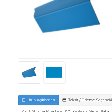
Ürün Açıklaması
Taksit / Ödeme Seçenekl
ASTRAL Elbe Blue Line PVC Kaplama Metal Plaka 