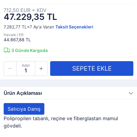
712,50 EUR + KDV
47.229,35 TL
7.282,77 TL×7
Ay'a Varan
Taksit Seçenekleri
Havale / Eft
44.867,88 TL
3
Günde Kargoda
Adet
Ürün Açıklaması
Satıcıya Danış
Polipropilen tabanlı, reçine ve fiberglastan mamul
gövdeli.